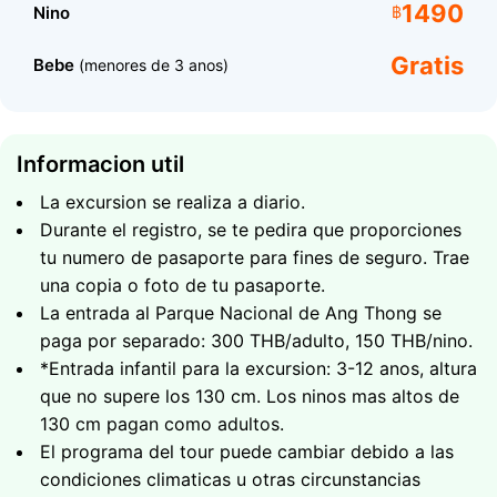
1490
Nino
฿
Gratis
Bebe
(menores de 3 anos)
Se Recomienda Traer
Gafas de sol
Informacion util
Protector solar
Un sombrero
La excursion se realiza a diario.
Una toalla
Durante el registro, se te pedira que proporciones
Ropa de bano
tu numero de pasaporte para fines de seguro. Trae
Una copia o foto de tu pasaporte
una copia o foto de tu pasaporte.
La entrada al Parque Nacional de Ang Thong se
paga por separado: 300 THB/adulto, 150 THB/nino.
*Entrada infantil para la excursion: 3-12 anos, altura
que no supere los 130 cm. Los ninos mas altos de
130 cm pagan como adultos.
El programa del tour puede cambiar debido a las
condiciones climaticas u otras circunstancias