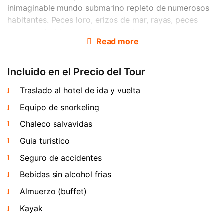
inimaginable mundo submarino repleto de numerosos
habitantes. Peces loro, erizos de mar, rayas, peces
neon y coloridos corales te asombraran.
Read more
Incluido en el Precio del Tour
Traslado al hotel de ida y vuelta
Equipo de snorkeling
Chaleco salvavidas
Guia turistico
Laguna Esmeralda
Seguro de accidentes
La siguiente parada de tu aventura sera la isla Mae Ko,
que se traduce como "Isla Madre" en tailandes. La
Bebidas sin alcohol frias
leyenda dice que la erupcion de este antiguo volcan
Almuerzo (buffet)
formo las islas del Parque Nacional Marino de Ang
Kayak
Thong. Hoy en dia, el volcan se considera extinto, y su
crater alberga el lago Talay Nai, mas conocido como