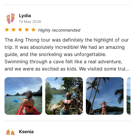
Lydia
15 May 2026
Highly recommended
The Ang Thong tour was definitely the highlight of our
trip. It was absolutely incredible! We had an amazing
guide, and the snorkeling was unforgettable.
Swimming through a cave felt like a real adventure,
and we were as excited as kids. We visited some truly
beautiful places, and the atmosphere was fantastic
thanks to the guides. We even spotted a monkey on
the way to the viewpoint! The next day we joined the
Koh Tao & Nang Yuan tour, and everyone absolutely
loved it. We snorkeled three or four times, and it was
amazing. We even saw little sharks! 😁 The viewpoint
overlooking the islands was breathtaking. 😍 The
guides really go above and beyond. They take photos
Ksenia
of everyone, help whenever needed, and genuinely