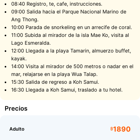
la isla, puedes recuperar el aliento de las nuevas
08:40 Registro, te, cafe, instrucciones.
impresiones y emociones, y relajarte en la playa.
09:00 Salida hacia el Parque Nacional Marino de
Ang Thong.
Isla Wua Talap
10:00 Parada de snorkeling en un arrecife de coral.
11:00 Subida al mirador de la isla Mae Ko, visita al
Pero eso no es todo! La siguiente parada de nuestra
Lago Esmeralda.
excursion sera la isla Wua Talap, habitada por monos
12:00 Llegada a la playa Tamarin, almuerzo buffet,
salvajes. La playa dorada y la naturaleza intacta
kayak.
crearan una atmosfera de comodidad que recuerda a
14:00 Visita al mirador de 500 metros o nadar en el
un verdadero paraiso. Puedes visitar la Cueva del Loto
mar, relajarse en la playa Wua Talap.
con sus unicas estalactitas y estalagmitas o subir al
15:30 Salida de regreso a Koh Samui.
mirador, situado a 500 metros sobre el nivel del mar,
16:30 Llegada a Koh Samui, traslado a tu hotel.
que ofrece una vista incomparable del Parque
Nacional Marino de Ang Thong y sus magnificas islas.
Precios
1890
Adulto
฿