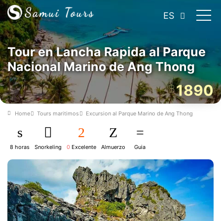
ES
Tour en Lancha Rapida al Parque
Nacional Marino de Ang Thong
1890
฿
Home
Tours maritimos
Excursion al Parque Marino de Ang Thong
8 horas
Snorkeling
0
Excelente
Almuerzo
Guia