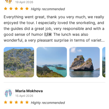
19 April 2026
take care of you as if you were family. Huge respect
Highly recommended
to the whole team! 👍🏻
Everything went great, thank you very much, we really
enjoyed the tour. I especially loved the snorkeling, and
the guides did a great job, very responsible and with a
good sense of humor 🙌🏽 The lunch was also
wonderful, a very pleasant surprise in terms of variety
and quantity. It’s the first time I’ve seen such a tasty
and generous meal with so many options. Overall, I’m
very satisfied, thank you very much)
Maria Mokhova
15 April 2026
Highly recommended