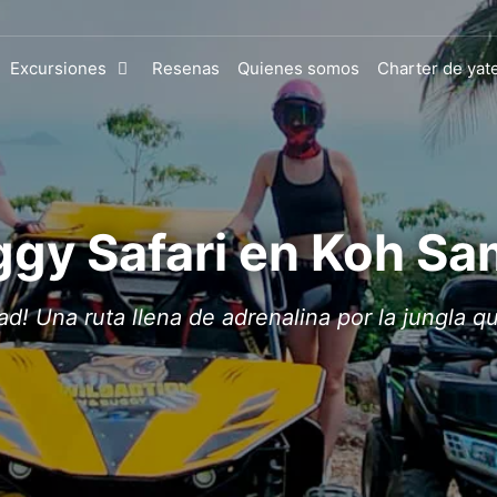
Excursiones
Resenas
Quienes somos
Charter de yat
gy Safari en Koh Sa
ad! Una ruta llena de adrenalina por la jungla 