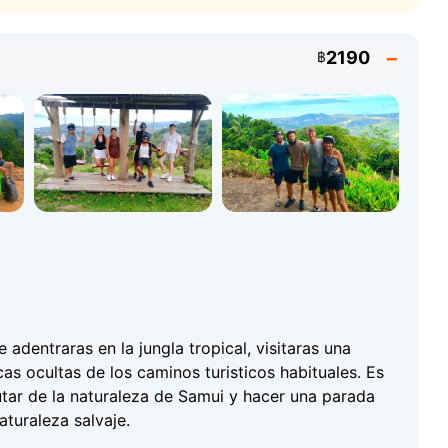
onante viaje por el terreno off-road de Koh Samui. Un
ando al grupo durante todo el recorrido. Esta
2190
฿
la
Traje de bano (para las visitas a cascadas)
 adentraras en la jungla tropical, visitaras una
as ocultas de los caminos turisticos habituales. Es
utar de la naturaleza de Samui y hacer una parada
turaleza salvaje.