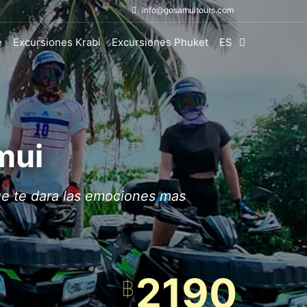
info@gosamuitours.com
e
Excursiones Krabi
Excursiones Phuket
ES
mui
que te dara las emociones mas
2190
฿