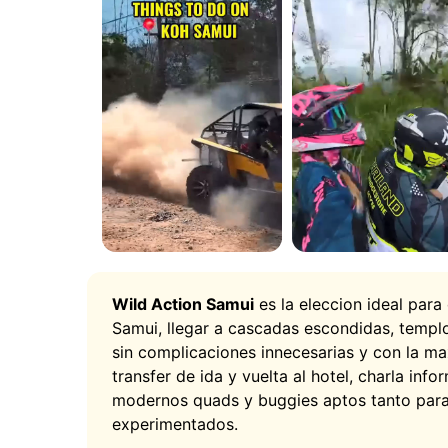
el quad de forma independiente (segun su hab
pasajeros o un adulto con un nino.
Como se realiza el Safari?
Wild Action Samui
es la eleccion ideal para
Samui, llegar a cascadas escondidas, templ
sin complicaciones innecesarias y con la m
transfer de ida y vuelta al hotel, charla in
Por la manana a la hora programada, un coche
modernos quads y buggies aptos tanto para
inicio de la excursion. Una charla detallada 
experimentados.
secretos de la conduccion, convirtiendo a lo