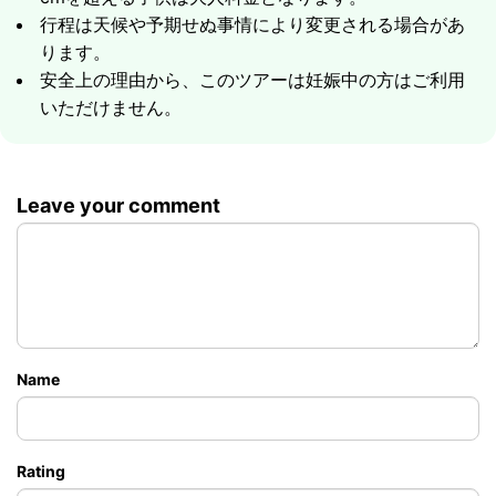
ー、新鮮なフルーツ（パイナップル、スイカ）
行程は天候や予期せぬ事情により変更される場合があ
ライフジャケット
最高2,000,000バーツの傷害保険
ります。
プロのツアーガイド
船上の救急箱
安全上の理由から、このツアーは妊娠中の方はご利用
いただけません。
傷害保険
コンチネンタルブレックファースト（ソフトドリン
ク、オレンジジュース、紅茶、コーヒー）
冷えたソフトドリンク
船上で提供されるランチとソフトドリンク
ビュッフェランチ
Leave your comment
カヤック体験
Name
Rating