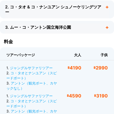
2. コ・タオ & コ・ナンユアン シュノーケリングツア
ー
3. ムー・コ・アントン国立海洋公園
料金
ツアーパッケージ
大人
子供
4190
2990
1.
ジャングルサファリツアー
฿
฿
2.
コ・タオとナンユアン（スピ
ードボート）
ツアーの内容
3.
アントン（観光ボート、カヤ
ックなし）
07:40–08:20 ホテルでのお迎えと桟橋への送迎。
4590
3190
1.
ジャングルサファリツアー
฿
฿
楽しめること（スピードボートプログラム）
08:40 桟橋でチェックイン。
2.
コ・タオとナンユアン（スピ
09:00 コ・タオとコ・ナンユアンへスピードボート
07:40-08:20 ホテルでのお迎えと桟橋への送迎（時
ードボート）
で出発。
3.
アントン（観光ボート、カヤ
間はお客様の場所により異なります）。