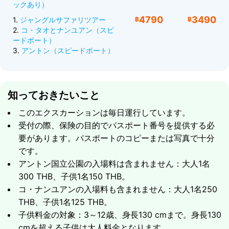
10:20 コ・タオ近くの景色の良い入り江でシュノー
ックあり）
08:40 受付、紅茶、コーヒー、旅の説明。
ケリング休憩。
4790
3490
1.
ジャングルサファリツアー
฿
฿
09:00 アントン国立海洋公園へスピードボートで出
12:00 コ・タオに到着、レストランでビュッフェラ
2.
コ・タオとナンユアン（スピ
発。
ードボート）
ンチ。
10:00 色鮮やかなサンゴ礁でシュノーケリング休
3.
アントン（スピードボート）
13:00 コ・ナンユアンを探索 – シュノーケリング、
憩。
水泳、またはビーチでリラックス。島の展望台まで
11:00 メーコ島の展望台までハイキングし、素晴ら
ハイキングして素晴らしいパノラマ写真を。
しいエメラルドラグーンを訪れます。
14:20 コ・タオ近くの絵のように美しい入り江で再
知っておきたいこと
12:00 タマリンビーチに到着、ビュッフェランチと
びシュノーケリング休憩。
オプションのカヤック。
このエクスカーションは毎日運行しています。
15:20 コ・サムイへ向けて出発。
14:00 パノラマビューを楽しむ景色の良い500メー
受付の際、保険の目的でパスポート番号を提供する必
16:40 コ・サムイへ帰着、ホテルへ送迎。
トルのハイキングか、ウアタラップビーチでのんび
要があります。パスポートのコピーまたは写真で十分
ツアーに含まれるもの
り水泳するかを選択。
です。
15:30 コ・サムイへ向けて出発。
アントン国立公園の入場料は含まれません：大人1名
ホテル往復送迎（ツアー当日）
16:30 コ・サムイへ帰着、ホテルへ送迎。
300 THB、子供1名150 THB。
シュノーケリング用具とライフジャケット
コ・ナンユアンの入場料も含まれません：大人1名250
含まれるもの
プロのツアーガイド
THB、子供1名125 THB。
ホテル往復送迎
子供料金の対象：3～12歳、身長130 cmまで。身長130
夕方に桟橋で提供されるソフトドリンク、クッキ
シュノーケリング用具
cmを超える子供は大人料金となります。