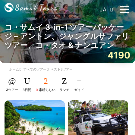
JA
コ・サムイ 3-in-1 ツアーパッケー
ジ – アントン、ジャングルサファリ
ツアー、コ・タオ & ナンユアン
4190
฿
ホーム
すべてのツアー
ベスト3ツアー
3ツアー
3日間
0
素晴らしい
ランチ
ガイド