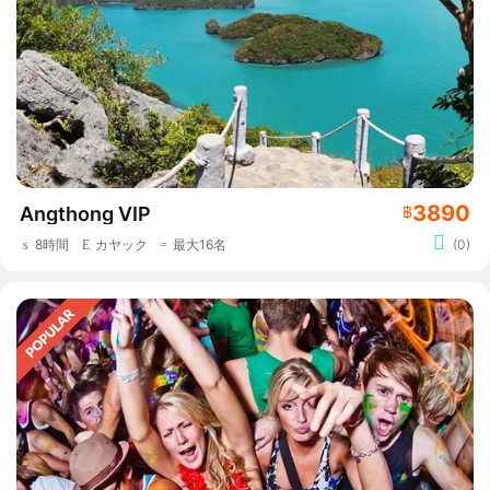
3890
Angthong VIP
฿
8時間
カヤック
最大16名
(0)