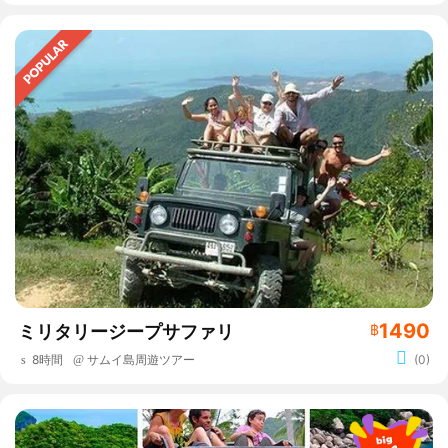
1490
ミリタリージープサファリ
฿
8時間
サムイ島周遊ツアー
(0)