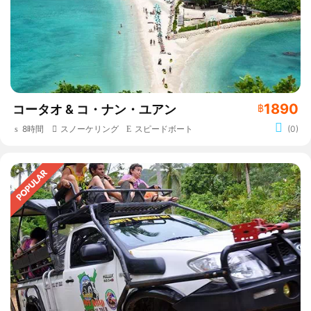
1890
コータオ & コ・ナン・ユアン
฿
8時間
スノーケリング
スピードボート
(0)