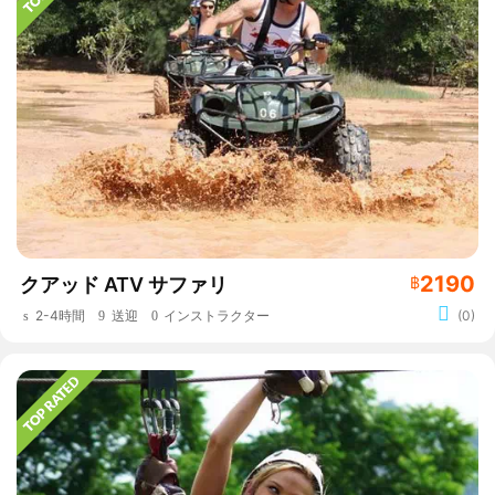
2190
クアッド ATV サファリ
฿
2-4時間
送迎
インストラクター
(0)