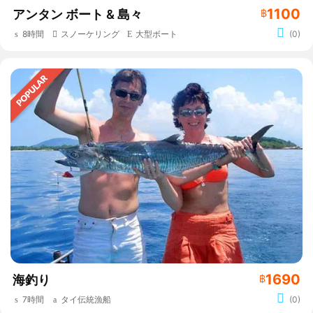
1100
アンタン ボート & 島々
฿
8時間
スノーケリング
大型ボート
(0)
1690
海釣り
฿
7時間
タイ伝統漁船
(0)