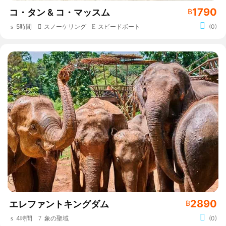
1790
コ・タン & コ・マッスム
฿
5時間
スノーケリング
スピードボート
(0)
2890
エレファントキングダム
฿
4時間
象の聖域
(0)