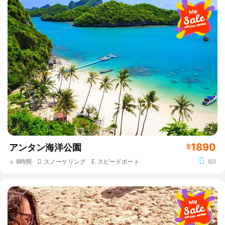
1890
アンタン海洋公園
฿
8時間
スノーケリング
スピードボート
(0)