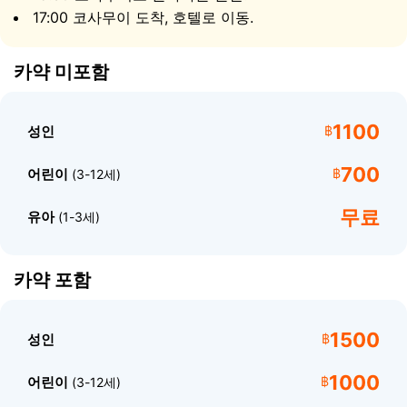
17:00 코사무이 도착, 호텔로 이동.
다음 정박지는 매코 섬입니다. 여기서 무인도 주위로 카약
카약 미포함
을 저으며 야생 해변과 숨 막히는 숨겨진 만을 발견할 수 있
습니다. 카약이 없는 일정에서는 롱테일 보트로 섬까지 이
동합니다. 매코는 한때 활화산이었으며 전설에 따르면 그
1100
성인
฿
분화가 앙통 군도를 만들었다고 합니다. 오늘날 분화구에는
에메랄드 라군으로 알려진 "탈레 나이" 호수가 있습니다.
700
어린이
฿
(3-12세)
전망대까지 잠깐 오르면 해양공원과 그 아래 청록색 물을
조망하는 장엄한 파노라마가 펼쳐집니다.
무료
유아
(1-3세)
준비물
카약 포함
수영복
자외선 차단제
방수 카메라
1500
성인
฿
모자
1000
어린이
฿
(3-12세)