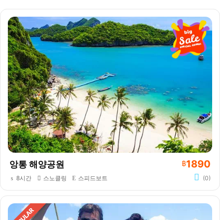
1890
앙통 해양공원
฿
8시간
스노클링
스피드보트
(0)