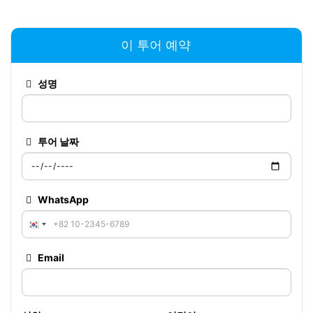
transfer was waiting for us! We left very quickly. I
highly recommend this company, they are reliable!
이 투어 예약
성명
투어 날짜
WhatsApp
Email