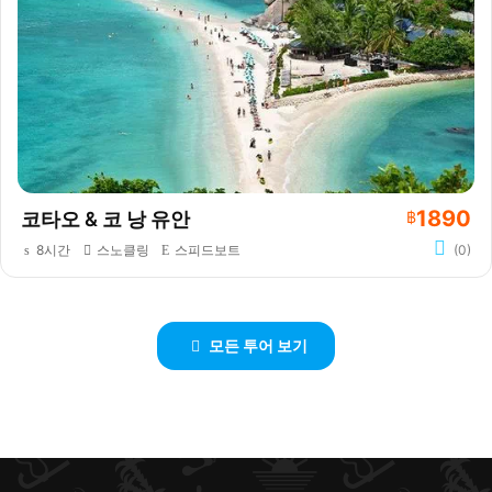
1890
코타오 & 코 낭 유안
฿
8시간
스노클링
스피드보트
(0)
모든 투어 보기