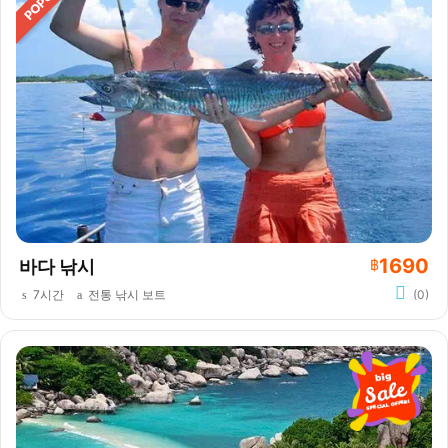
1690
바다 낚시
฿
7시간
전통 낚시 보트
(0)