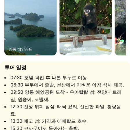
점심 시간
보트가 흩어져 있는 무인도들을 부드럽게 지나가는 동안
선상에서 푸짐한 뷔페 점심이 제공됩니다: 전통 태국 메인
요리 세 가지, 제철 샐러드, 신선한 과일, 청량음료. 사방으
로 펼쳐진 앙통 해양공원의 멋진 전망과 함께 식사를 즐기
세요.
앙통 해양공원
검은잎원숭이
카약
매코 섬과 에메랄드 호수
투어 일정
07:30 호텔 픽업 후 나톤 부두로 이동.
08:30 부두에서 출발, 선상에서 가벼운 아침 식사 제공.
09:50 앙통 해양공원 도착 - 우아탈랍 섬: 전망대 트레
일, 원숭이, 코뿔새.
12:30 선상 뷔페 점심: 태국 요리, 신선한 과일, 청량음
료.
13:30 매코 섬: 카약과 에메랄드 호수.
15:30 코사무이로 돌아가는 출발.