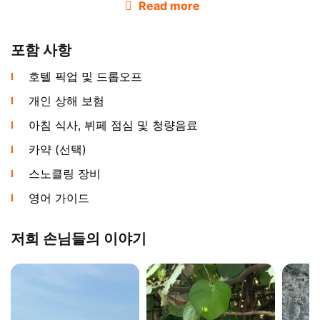
Read more
포함 사항
호텔 픽업 및 드롭오프
개인 상해 보험
아침 식사, 뷔페 점심 및 청량음료
카약 (선택)
스노클링 장비
첫 번째 정박지는 곱고 바삭한 모래의 백사장으로 유명한
영어 가이드
우아탈랍 섬입니다. 해발 500미터 전망대로 이어지는 트레
일을 하이킹하면 해양공원 전체를 조망하는 탁 트인 파노
저희 손님들의 이야기
라마를 즐길 수 있습니다. 놀라운 종유석과 석순이 있는 부
아복 동굴을 방문하거나 해변에서 노는 야생 원숭이를 구
경하세요. 제공되는 스노클링 마스크와 오리발로 수영하고
일광욕을 즐기며 수중 세계를 탐험하세요.