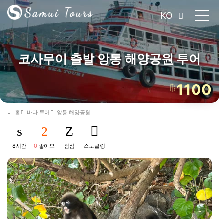
KO
코사무이 출발 앙통 해양공원 투어
1100
฿
홈
바다 투어
앙통 해양공원
8시간
0
좋아요
점심
스노클링