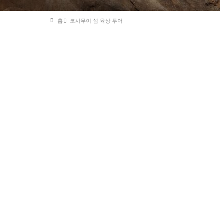
홈
코사무이 섬 육상 투어