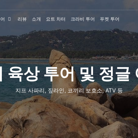
투어
리뷰
소개
요트 차터
크라비 투어
푸켓 투어
 육상 투어 및 정글
지프 사파리, 짚라인, 코끼리 보호소, ATV 등