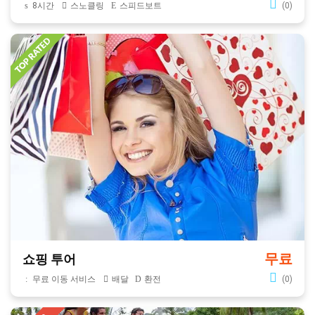
8시간
스노클링
스피드보트
(0)
무료
쇼핑 투어
무료 이동 서비스
배달
환전
(0)