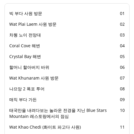
수영복
빅 부다 사원 방문
01
자외선 차단제
Wat Plai Laem 사원 방문
02
카메라
차웽 노이 전망대
03
수건
Coral Cove 해변
04
Crystal Bay 해변
05
할머니 할아버지 바위
06
Wat Khunaram 사원 방문
07
나므앙 2 폭포 투어
08
매직 부다 가든
09
태국만을 내려다보는 놀라운 전경을 지닌 Blue Stars
10
Mountain 레스토랑에서의 점심
Wat Khao Chedi (화이트 파고다 사원)
11