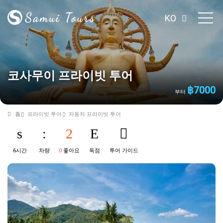
KO
코사무이 프라이빗 투어
฿
7000
부터
홈
프라이빗 투어
자동차 프라이빗 투어
6시간
차량
0
좋아요
독점
투어 가이드