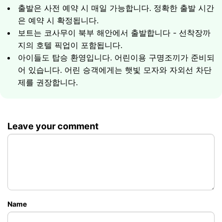
출발은 사전 예약 시 매일 가능합니다. 정확한 출발 시간
은 예약 시 확정됩니다.
예상 일정
보트는 코사무이 북부 해안에서 출발합니다 - 선착장까
코탄 섬 앞바다 산호초에서의 스노클링
지의 호텔 픽업이 포함됩니다.
코맛섬에서의 해변 시간
아이들도 탑승 환영입니다. 어린이용 구명조끼가 준비되
손길이 닿지 않은 해변이 있는 한적한 섬 코랍 방문
어 있습니다. 어린 승객에게는 햇빛 모자와 자외선 차단
보트 낚시 (요청 시)
제를 권장합니다.
총 소요 시간 - 4시간
Leave your comment
21000
최대 6명 그룹
฿
Name