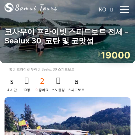
KO
코사무이 프라이빗 스피드보트 전세 -
Sealux 30, 코탄 및 코맛섬
19000
฿
홈
프라이빗 투어
Sealux 30 스피드보트
4 시간
10명
0
좋아요
스노클링
스피드보트