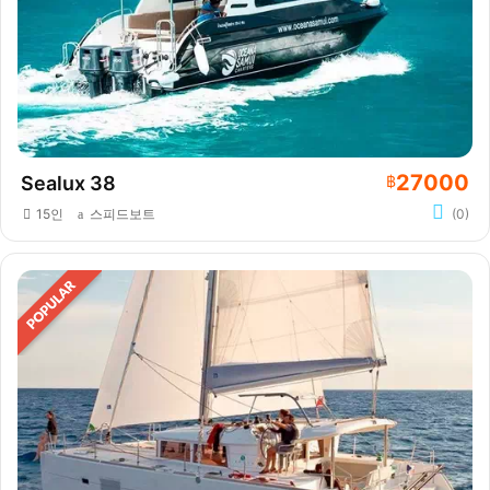
27000
Sealux 38
฿
15인
스피드보트
(0)