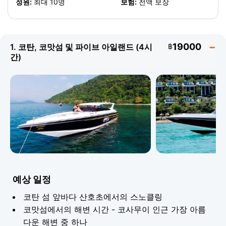
정원:
최대 10명
보험:
전액 보장
19000
1. 코탄, 코맛섬 및 파이브 아일랜드 (4시
฿
준비물
간)
수영복과 수건
자외선 차단제
방수 카메라
모자 및 자외선 차단제
예상 일정
코탄 섬 앞바다 산호초에서의 스노클링
코맛섬에서의 해변 시간 - 코사무이 인근 가장 아름
다운 해변 중 하나