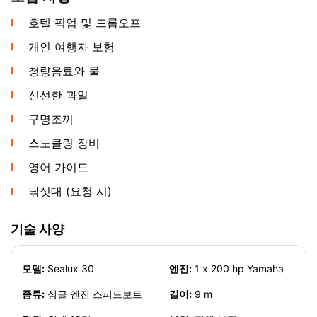
호텔 픽업 및 드롭오프
개인 여행자 보험
코사무이 출발 목적지 및 코스
청량음료와 물
코사무이 북부 항구에서 코탄, 코맛섬, 파이브 시스터즈 섬
신선한 과일
까지 섬 어느 곳보다 빠르게 도달할 수 있습니다. 코사무이
구명조끼
프라이빗 스피드보트 대여는 직접 코스를 선택할 완전한
스노클링 장비
자유를 줍니다: 코탄 앞바다 산호초 스노클링, 코맛섬 한적
한 해변 피크닉, 또는 코랍의 야생 해안 탐험.
영어 가이드
낚싯대 (요청 시)
앙통 해양공원으로의 프라이빗 스피드보트 전세, 코사무이
일주 크루즈, 또는 코팡안의 야생 해변으로의 여행도 준비
할 수 있습니다. 특히 인기 있는 코스는 본토의 카놈으로 향
기술 사양
하며, 그곳에서 자연 서식지의 희귀한 핑크 돌고래를 볼 수
있습니다.
모델:
Sealux 30
엔진:
1 x 200 hp Yamaha
종류:
싱글 엔진 스피드보트
길이:
9 m