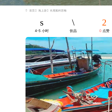
首页
海上游
长尾船科苏梅
4-5 小时
饮品
0
点赞