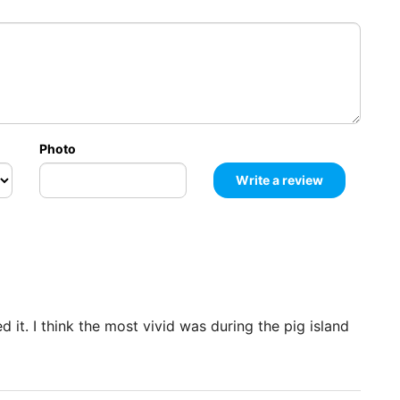
涛岛的礁石外，行程还包括僻静的拉普岛 - 拥有两处海
浮潜。适合想要看更多风景的人。
5000
฿
6000
฿
Photo
7000
฿
8000
฿
9000
฿