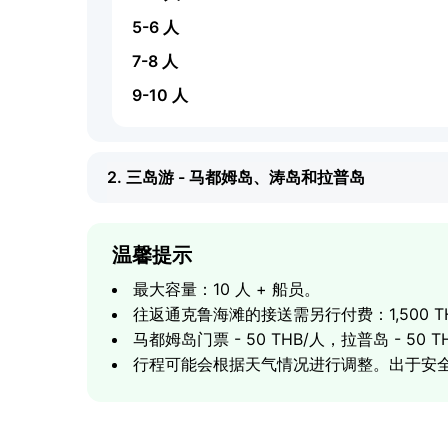
5-6 人
7-8 人
9-10 人
2. 三岛游 - 马都姆岛、涛岛和拉普岛
温馨提示
最大容量：10 人 + 船员。
往返通克鲁海滩的接送需另行付费：1,500 T
马都姆岛门票 - 50 THB/人，拉普岛 - 50
行程可能会根据天气情况进行调整。出于安
行程亮点
路线：
通克鲁 - 马都姆岛 - 涛岛 - 拉普岛 - 