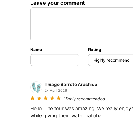
Leave your comment
游览三座岛屿的延伸路线。除了猪岛马都姆岛 和
滩：耀眼的白沙滩和珊瑚礁，非常适合游泳和 
1-2 人
3-4 人
Name
Rating
5-6 人
7-8 人
9-10 人
Thiago Barreto Arashida
24 April 2026
Highly recommended
Hello. The tour was amazing. We really enjoyed it. I think the most vivid was during the pig island
while giving them water hahaha.