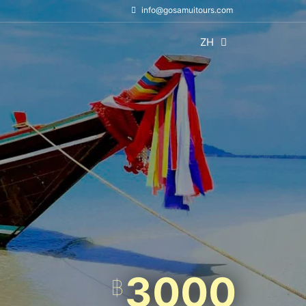
info@gosamuitours.com
ZH
3000
฿