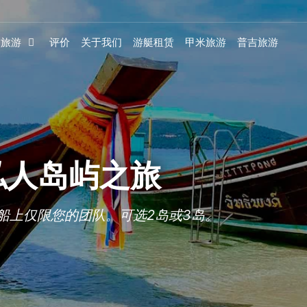
旅游
评价
关于我们
游艇租赁
甲米旅游
普吉旅游
 私人岛屿之旅
船上仅限您的团队。可选2岛或3岛。