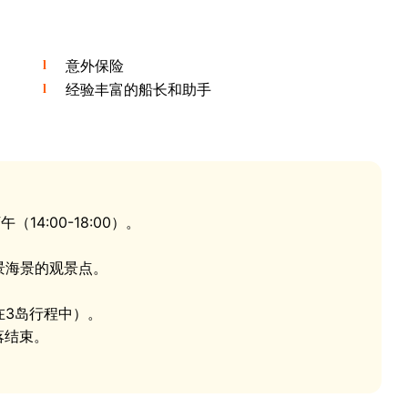
岛
上有一位经验丰富的船长和助手，他们熟悉每一片礁石和每
：用手喂食友善的迷你猪， 登上俯瞰开阔大海的全景观景点，
意外保险
入僻静的拉普岛 - 拥有两处截然不同的 海滩：耀眼的白
经验丰富的船长和助手
见底的海水、生机勃勃的珊瑚礁和水面下五彩缤纷的热带鱼
人 会获得特别的额外惊喜：返程途中，长尾船缓缓滑过 金
一刻 难以用言语描述 - 必须站在甲板上亲眼目睹。
（14:00-18:00）。
景海景的观景点。
在3岛行程中）。
落结束。