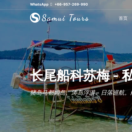
WhatsApp
+66-957-269-990
首页
长尾船科苏梅 -
猪岛马都姆岛、涛岛浮潜、日落巡航。