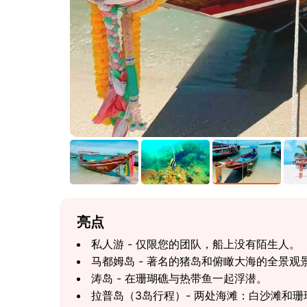
亮点
私人游 - 仅限您的团队，船上没有陌生人。
马都姆岛 - 著名的猪岛和俯瞰大海的全景观
涛岛 - 在珊瑚礁与热带鱼一起浮潜。
拉普岛（3岛行程）- 两处海滩：白沙滩和珊