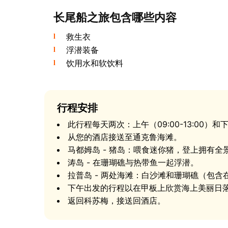
路线：马都姆岛猪岛、涛岛和拉普
长尾船之旅包含哪些内容
长尾船之旅从宁静的南部海滩通克鲁出发。 船
一个海湾。第一 站是著名的猪岛 - 马都姆岛
救生衣
在平静的海湾中游泳。在 3岛行程中，路线还会加
浮潜装备
沙滩和适合浮潜的珊瑚礁。
饮用水和软饮料
涛岛浮潜是科苏梅南部最棒的体验之一。 清澈
- 是了解水下世界的完美入门。选择下午出发的
色的海面，科苏梅最美的日落之一沉入地平线。这
行程安排
此行程每天两次：上午（09:00-13:00）和下午
从您的酒店接送至通克鲁海滩。
马都姆岛 - 猪岛：喂食迷你猪，登上拥有全
涛岛 - 在珊瑚礁与热带鱼一起浮潜。
拉普岛 - 两处海滩：白沙滩和珊瑚礁（包含
下午出发的行程以在甲板上欣赏海上美丽日
返回科苏梅，接送回酒店。