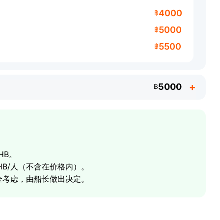
4000
฿
5000
฿
5500
฿
5000
฿
HB。
 THB/人（不含在价格内）。
全考虑，由船长做出决定。
科苏梅