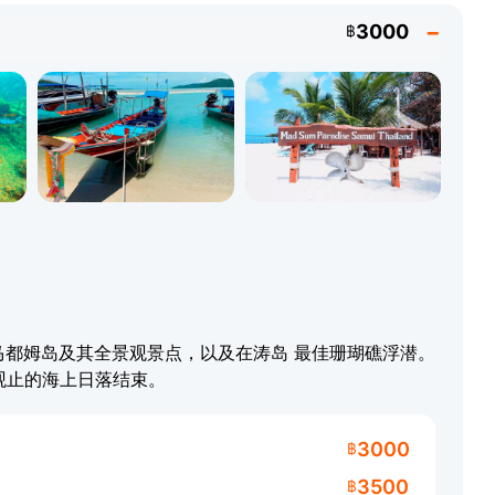
3000
฿
马都姆岛及其全景观景点，以及在涛岛 最佳珊瑚礁浮潜。
为观止的海上日落结束。
3000
฿
3500
฿