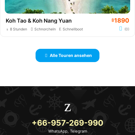
1890
Koh Tao & Koh Nang Yuan
฿
8 Stunden
Schnorcheln
Schnellboot
(0)
Alle Touren ansehen
+66-957-269-990
WhatsApp, Telegram