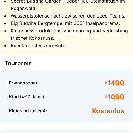
Secret Buddha Garden - ueber 100 Steinstatuen im
Regenwald.
Namuang Wasserfall Koh Samui
Wasserpistolenschlacht zwischen den Jeep-Teams.
Big Buddha Bergtempel mit 360° Inselpanorama.
Kokosnussproduktions-Vorfuehrung und Verkostung
frischer Kokosnuss.
Ruecktransfer zum Hotel.
Tourpreis
1490
Erwachsener
฿
1090
Kind
฿
(4-10 Jahre)
Der Namuang Wasserfall ist eine der schoensten
Kostenlos
Kleinkind
(unter 4)
Naturattraktionen von Koh Samui. Wasser stuerzt
durch ueppiges tropisches Gruen in ein kuehles
natuerliches Becken am Fuss - der perfekte Ort, um