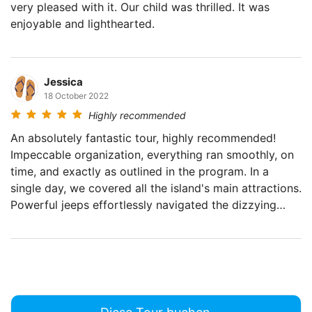
very pleased with it. Our child was thrilled. It was
enjoyable and lighthearted.
Jessica
18 October 2022
Highly recommended
An absolutely fantastic tour, highly recommended!
Impeccable organization, everything ran smoothly, on
time, and exactly as outlined in the program. In a
single day, we covered all the island's main attractions.
Powerful jeeps effortlessly navigated the dizzying
hairpin turns, thanks to the drivers' professionalism,
which added an extra layer of excitement to the
journey! The lunch was a highlight – diverse and
delicious, served in a picturesque panoramic
restaurant. Many thanks to the organizers for a
splendid day!