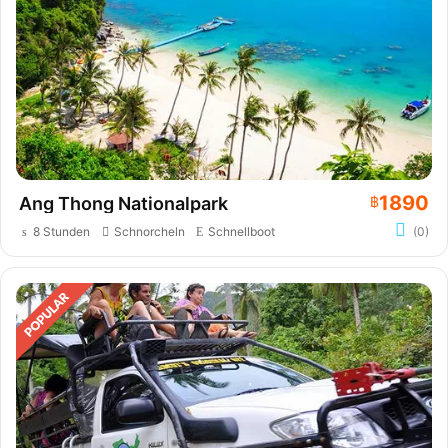
1890
Ang Thong Nationalpark
฿
8 Stunden
Schnorcheln
Schnellboot
(0)