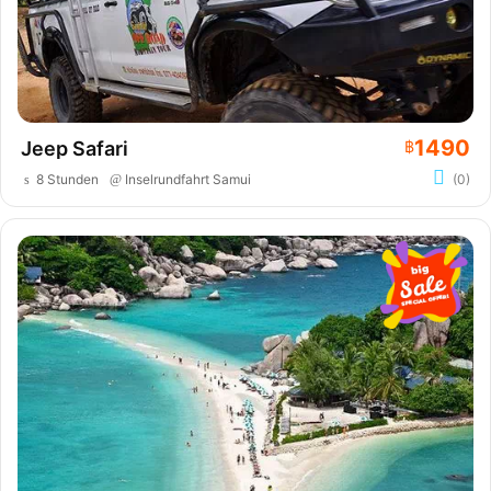
1490
Jeep Safari
฿
8 Stunden
Inselrundfahrt Samui
(0)