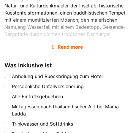
Natur- und Kulturdenkmaeler der Insel ab: historische
Kuestenfelsformationen, einen buddhistischen Tempel
mit einem mumifizierten Moench, den malerischen
Namuang Wasserfall mit einem Badestopp, Gelaende-
Bergpfade durch dichten tropischen Dschungel,
Panorama-Aussichtspunkte, den Secret Buddha
Read more
Garden mit ueber 100 Steinstatuen und einen
abschliessenden Aufstieg zum Big Buddha Bergtempel
mit Blick ueber die gesamte Insel.
Was inklusive ist
Hin Ta Hin Yai Felsen und Wat Khunaram
Abholung und Rueckbringung zum Hotel
Tempel
Persoenliche Unfallversicherung
Alle Eintrittsgebuehren
Mittagessen nach thailaendischer Art bei Mama
Ladda
Trinkwasser und Softdrinks