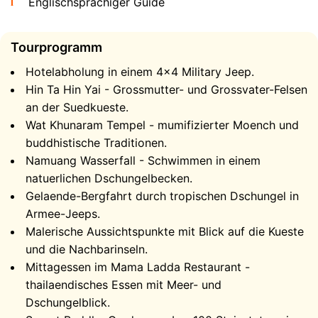
Englischsprachiger Guide
Tourprogramm
Hotelabholung in einem 4×4 Military Jeep.
Hin Ta Hin Yai - Grossmutter- und Grossvater-Felsen
an der Suedkueste.
Der erste Stopp ist Hin Ta Hin Yai, die beruehmten
Wat Khunaram Tempel - mumifizierter Moench und
Grossmutter- und Grossvater-Felsen an der
buddhistische Traditionen.
Suedkueste der Insel - natuerliche Felsformationen, die
Namuang Wasserfall - Schwimmen in einem
zu einem der meistfotografierten Wahrzeichen von Koh
natuerlichen Dschungelbecken.
Samui geworden sind. Eine lokale Legende besagt,
Gelaende-Bergfahrt durch tropischen Dschungel in
dass Paaren, die sich hier ein Kind wuenschen, dieser
Armee-Jeeps.
Wunsch erfuellt wird, und Besucher kommen aus aller
Malerische Aussichtspunkte mit Blick auf die Kueste
Welt, um die Legende zu testen. Von dort rollt der
und die Nachbarinseln.
Konvoi zum Wat Khunaram Tempel, wo ein
Mittagessen im Mama Ladda Restaurant -
mumifizierter Moench seit ueber vier Jahrzehnten in
thailaendisches Essen mit Meer- und
einer Meditationshaltung in einem Glaskasten
Dschungelblick.
aufbewahrt wird.