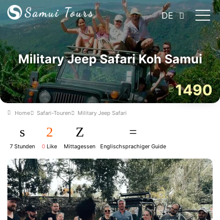
DE
Military Jeep Safari Koh Samui
1490
฿
Home
Safari-Touren
Military Jeep Safari
7 Stunden
0
Like
Mittagessen
Englischsprachiger Guide