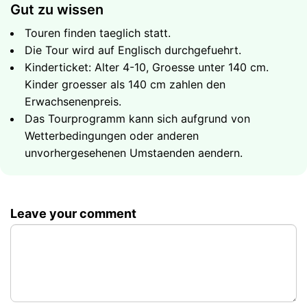
sich von der Hitze abzukuehlen und einige
Gut zu wissen
unvergessliche Fotos zu machen. Dies ist einer der
Touren finden taeglich statt.
beliebtesten Stopps der gesamten Military Jeep Safari.
Die Tour wird auf Englisch durchgefuehrt.
Kinderticket: Alter 4-10, Groesse unter 140 cm.
Koh Samui Dschungel-Safari -
Kinder groesser als 140 cm zahlen den
Gelaendepfade und Aussichtspunkte
Erwachsenenpreis.
Nach dem Wasserfall fahren die Military Jeeps tief ins
Das Tourprogramm kann sich aufgrund von
Inselinnere entlang versteckter Bergpfade durch
Wetterbedingungen oder anderen
dichten tropischen Regenwald. Dies ist der
unvorhergesehenen Umstaenden aendern.
abenteuerlichste Abschnitt der Koh Samui Jeep-Safari
- die meisten Touristen sehen diese Seite der Insel nie:
Bergfarmen, wilder Dschungel und der zerklueftete
Leave your comment
vulkanische Kern weit weg von den Strandresorts. An
erhoehten Aussichtspunkten haelt der Konvoi an, damit
Sie weite Panoramen ueber die suedliche Kuestenlinie
und die bis zum Horizont reichenden Nachbarinseln
geniessen koennen.