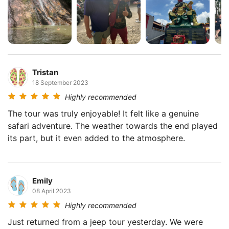
Einheimische die traditionellen Methoden der
Kokosnussverarbeitung zeigen, und probieren Sie dann
frische Kokosnuss direkt aus der Schale. Die Heimfahrt
beinhaltet auch eine klassische Wasserpistolenschlacht
zwischen den Jeep-Teams - eine Tradition, die alle
klatschnass und laechelnd zurueck zum Hotel bringt.
Tristan
18 September 2023
Was mitzubringen ist
Highly recommended
Bequeme geschlossene Schuhe fuer
The tour was truly enjoyable! It felt like a genuine
Dschungelwanderungen
safari adventure. The weather towards the end played
Badebekleidung und ein Handtuch (fuer den
its part, but it even added to the atmosphere.
Namuang Wasserfall)
Leichte, bequeme Kleidung
Kamera
Emily
Hut oder Muetze
08 April 2023
Sonnencreme
Highly recommended
Just returned from a jeep tour yesterday. We were