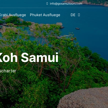
info@gosamuitours.com
Krabi Ausfluege
Phuket Ausfluege
DE
Koh Samui
scharter