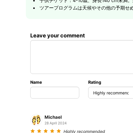
子供チケット：4-10歳、身長140 cm未
大なパノラマを堪能できます。
ツアープログラムは天候やその他の予期せ
ランチとシークレット・ブッダ・
Leave your comment
Name
Rating
正午には Mama Ladda レストランでの昼
ジャングルの樹冠と海を見渡すテラスがある、Milit
Michael
食後、ルートはシークレット・ブッダ・ガーデ
28 April 2024
これは地元の農民ニム・トンスクによって作ら
Highly recommended