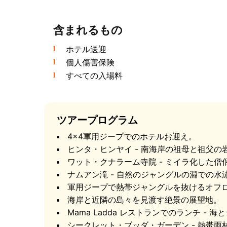
含まれるもの
ホテル送迎
個人傷害保険
すべての入場料
最初の立ち寄り地は、島の南岸にある有名な祖母
ツアープログラム
も撮影されるランドマークの一つとなった自然
カップルはその願いが叶うとされ、訪問者はこ
4×4軍用ジープでのホテルお迎え。
から車列はワット・クナラーム寺院へ向かい、
ヒンタ・ヒンヤイ - 南海岸の祖母と祖父の
姿勢でガラスケースに保存されています。
ワット・クナラーム寺院 - ミイラ化した僧
ナムアン滝 - 自然のジャングルの淵での水
ナムアン滝 コ・サムイ
軍用ジープで熱帯ジャングルを抜けるオフ
海岸と近隣の島々を見渡す絶景の展望地。
Mama Ladda レストランでのランチ -
シークレット・ブッダ・ガーデン - 熱帯雨