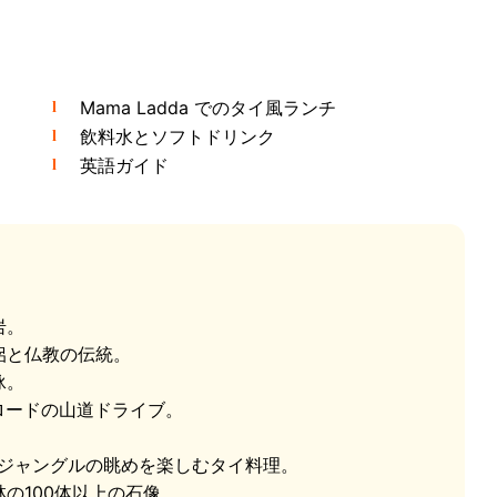
Mama Ladda でのタイ風ランチ
飲料水とソフトドリンク
英語ガイド
と祖父の岩、ヒンタ・ヒンヤイです - コ・サムイで最
の岩の形です。地元の言い伝えでは、ここで子宝を願う
の言い伝えを試すために世界中からやって来ます。そこ
そこでは40年以上にわたってミイラ化した僧侶が瞑想の
岩。
侶と仏教の伝統。
泳。
ロードの山道ドライブ。
 海とジャングルの眺めを楽しむタイ料理。
林の100体以上の石像。