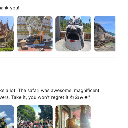
面に点在し、周囲のジャングルにゆっくりと取り込まれて
hank you!
イ
寄り地は山頂のビッグブッダ寺院です - 同名のより有名な海岸の寺院
完全な静寂の中に鎮座し、眺めは島全体を360°のパノ
の車列はココナッツの実演のために停まります：地元の
れるのを見て、それから殻から直接新鮮なココナッツを
例の水鉄砲合戦もあります - みんなをびしょ濡れにし
nks a lot. The safari was awesome, magnificent
vers. Take it, you won't regret it 👍👍🔥🔥"
覆われた靴
水着とタオル（ナムアン滝用）
止め