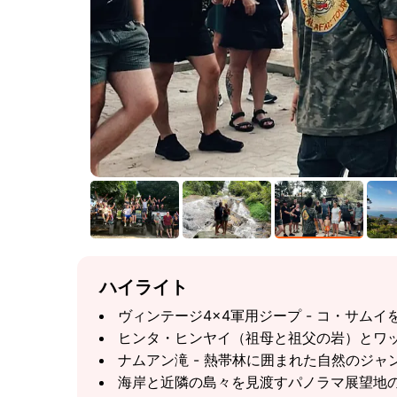
ハイライト
ヴィンテージ4×4軍用ジープ - コ・サム
ヒンタ・ヒンヤイ（祖母と祖父の岩）とワ
ナムアン滝 - 熱帯林に囲まれた自然のジャ
海岸と近隣の島々を見渡すパノラマ展望地