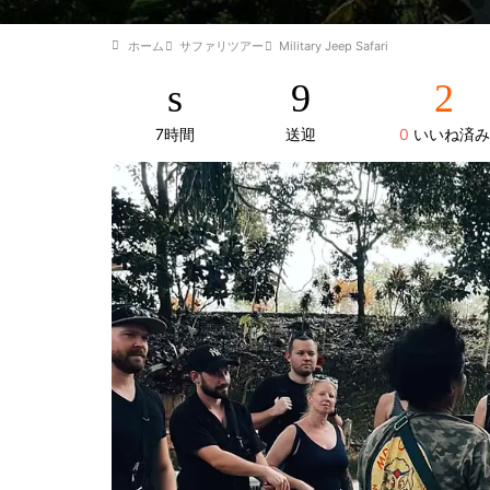
ホーム
サファリツアー
Military Jeep Safari
7時間
送迎
0
いいね済み