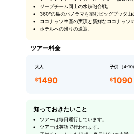
ジープチーム同士の水鉄砲合戦。
360°の島のパノラマを望むビッグブッダ山
ココナッツ生産の実演と新鮮なココナッツ
ホテルへの帰りの送迎。
ツアー料金
ナムアン滝はコ・サムイで最も美しい自然の名
大人
子供
（4-1
ち、麓の涼しい自然の淵に注ぎます - 暑さか
1490
1090
฿
฿
す。これは Military Jeep Safari 全体
コ・サムイ ジャングルサファリ 
滝の後、軍用ジープは密林の熱帯雨林を抜ける
知っておきたいこと
これはコ・サムイジープサファリの最も冒険的な
ツアーは毎日運行しています。
見ることはありません：山の農場、手つかずの
ツアーは英語で行われます。
い火山の核心部。高い展望地で車列は停まり、