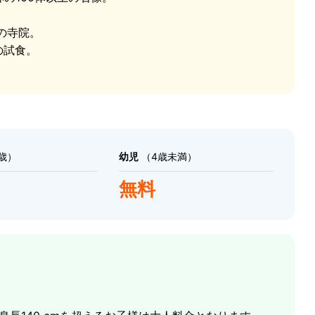
の寺院。
の試食。
所の一つです。水は青々とした熱帯の緑を通って流れ落
0歳）
幼児
（4歳未満）
ら涼をとり、思い出に残る写真を撮るのに最適な場所で
無料
で最も人気の立ち寄り地の一つです。
- オフロードの小道と展望地
隠れた山道に沿って島の内陸部の奥深くへ向かいます。
行程です - ほとんどの旅行者は島のこの一面を決して
ジャングル、そしてビーチリゾートから遠く離れた険し
南部の海岸線と地平線まで広がる近隣の島々を見渡す壮