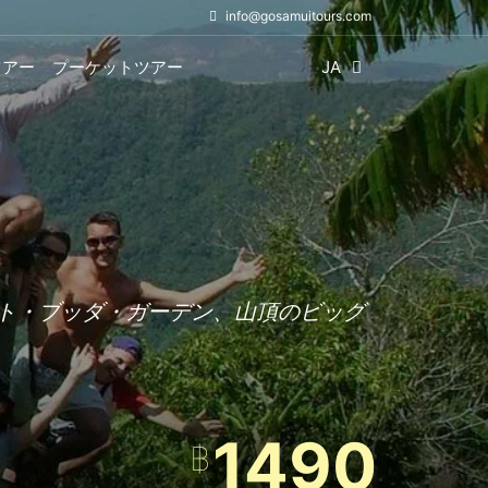
info@gosamuitours.com
ツアー
プーケットツアー
JA
シークレット・ブッダ・ガーデン、山頂のビッグ
1490
฿