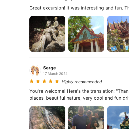
教や神話の人物の手彫りの石像100体以上が斜
Great excursion! It was interesting and fun. T
います。
ビッグブッダ山の寺院 コ・サム
Military Jeep Safari の最後の立ち
とは別に建つ丘の上の聖堂です。ここでは仏像が
ラマで見渡します。下りの途中、ジープツアー
人々が伝統的なココナッツ加工方法を見せてく
味わいます。帰り道には、ジープチーム同士の恒
Serge
て笑顔でホテルに送り届ける伝統です。
17 March 2024
Highly recommended
持ち物
You're welcome! Here's the translation: "Tha
places, beautiful nature, very cool and fun dri
ジャングルウォーキング用の快適なつま先が
軽くて快適な衣類
カメラ
帽子
日焼け