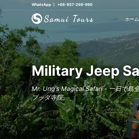
WhatsApp
+66-957-269-990
ホーム
Military Jeep
Mr. Ung's Magical Saf
ブッダ寺院。