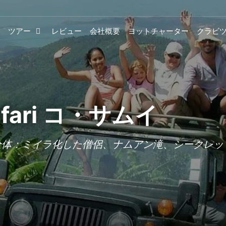
ツアー
レビュー
会社概要
ヨットチャーター
クラビ
 Safari コ・サムイ
ari - 一日で島全体：ミイラ化した僧侶、ナムアン滝、