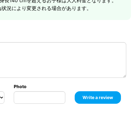
満。身長140 cmを超えるお子様は大人料金となります。
ぬ状況により変更される場合があります。
ガーデン
Photo
食休憩があります - 伝統的なタイ料理、フレッシュフルーツ、
ary Jeep Safari のお気に入りの立ち寄り地です。昼
ン（マジックガーデンとしても知られる）へ続きます。
れた、熱帯雨林の奥深くにある人里離れた聖域です。仏