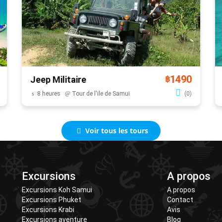
1490
Jeep Militaire
฿
8 heures
Tour de l'ile de Samui
(0)
Voir tous les tours
Excursions
A propos
Excursions Koh Samui
A propos
Excursions Phuket
Contact
Excursions Krabi
Avis
Excursions aventure
Blog