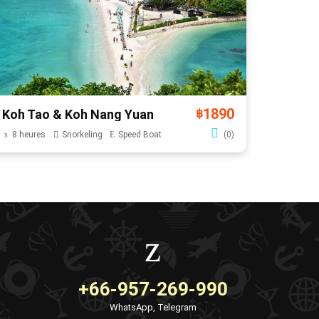
1890
Koh Tao & Koh Nang Yuan
฿
8 heures
Snorkeling
Speed Boat
(0)
+66-957-269-990
WhatsApp, Telegram