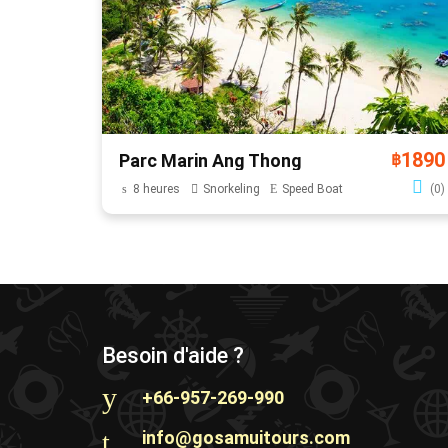
1890
Parc Marin Ang Thong
฿
8 heures
Snorkeling
Speed Boat
(0)
Besoin d'aide ?
+66-957-269-990
info@gosamuitours.com