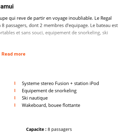
Samui
pe qui reve de partir en voyage inoubliable. Le Regal
a 8 passagers, dont 2 membres d'equipage. Le bateau est
ortables et sans souci, equipement de snorkeling, ski
Read more
Systeme stereo Fusion + station iPod
Equipement de snorkeling
Ski nautique
Wakeboard, bouee flottante
vous rendre au Parc National Marin d'Angthong, faire une
our de Koh Samui ou admirer les plages sauvages de Koh
former votre croisiere en aventure extreme. Imaginez filer
Capacite :
8 passagers