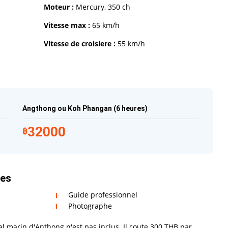
Moteur :
Mercury, 350 ch
Vitesse max :
65 km/h
Vitesse de croisiere :
55 km/h
Angthong ou Koh Phangan (6 heures)
32000
฿
res
Guide professionnel
Photographe
al marin d'Anthong n'est pas inclus. Il coute 300 THB par