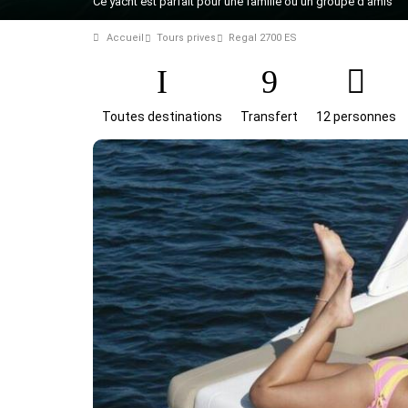
Ce yacht est parfait pour une famille ou un groupe d'amis
Accueil
Tours prives
Regal 2700 ES
Toutes destinations
Transfert
12 personnes