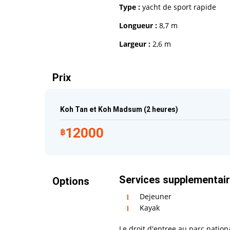
Type :
yacht de sport rapide
Longueur :
8,7 m
Largeur :
2,6 m
Que faut-il apporter
Prix
Maillot de bain
Koh Tan et Koh Madsum (2 heures)
Protection solaire
Lunettes de soleil
12000
฿
Appareil photo
Services supplementai
Options
Dejeuner
Kayak
Le droit d'entree au parc nation