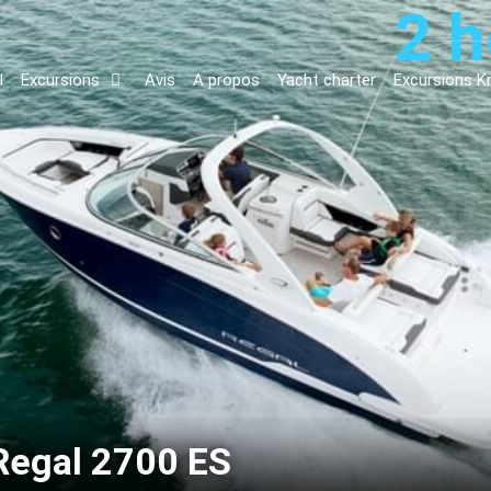
2 
l
Excursions
Avis
A propos
Yacht charter
Excursions Kr
 Regal 2700 ES