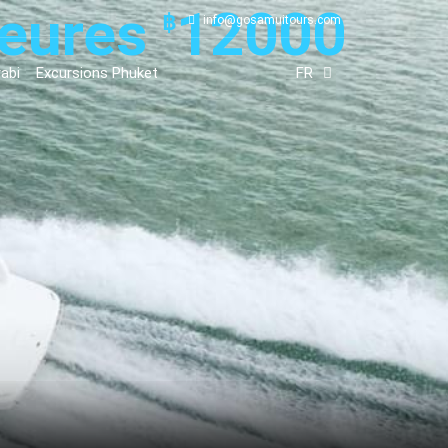
heures
12000
฿
info@gosamuitours.com
abi
Excursions Phuket
FR