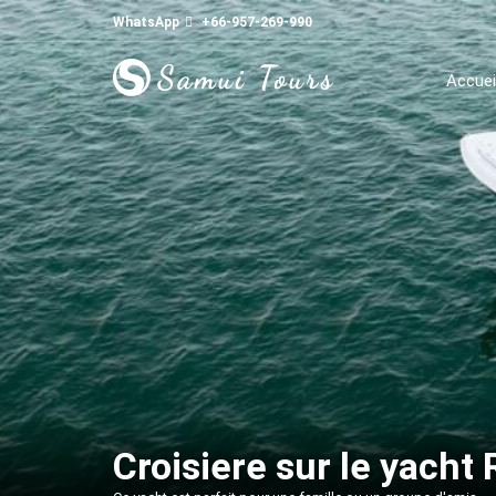
WhatsApp
+66-957-269-990
Accuei
Croisiere sur le yacht