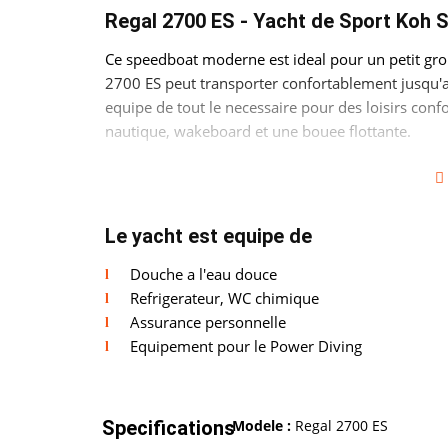
Regal 2700 ES - Yacht de Sport Koh 
Ce speedboat moderne est ideal pour un petit grou
2700 ES peut transporter confortablement jusqu'
equipe de tout le necessaire pour des loisirs conf
nautique, wakeboard et une bouee flottante.
Le yacht est equipe de
Douche a l'eau douce
Refrigerateur, WC chimique
Des vacances pour toute la famille
Assurance personnelle
Equipement pour le Power Diving
A bord du speedboat Regal 2700 ES, vous pouvez 
croisiere vers Koh Tan et Koh Madsum, faire le t
Phangan. Ce luxueux bateau blanc peut aussi trans
sur l'eau a 60 km/h. Vous allez adorer !
Specifications
Modele :
Regal 2700 ES