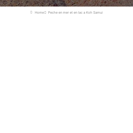
Home
Peche en mer et en lac a Koh Samui