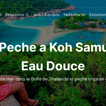
l
Excursions
Avis
A propos
Yacht charter
Excursion
Peche a Koh Samu
Eau Douce
te mer dans le Golfe de Thailande et peche trophee