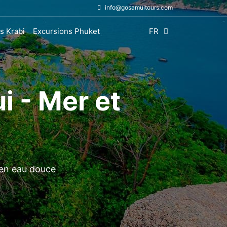
info@gosamuitours.com
s Krabi
Excursions Phuket
FR
i - Mer et
 en eau douce