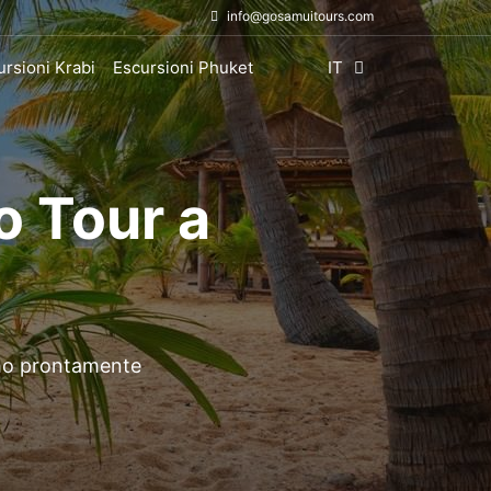
info@gosamuitours.com
ursioni Krabi
Escursioni Phuket
IT
o Tour a
amo prontamente