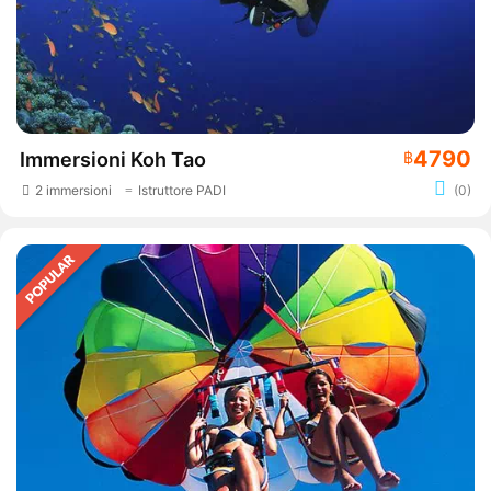
4790
Immersioni Koh Tao
฿
2 immersioni
Istruttore PADI
(0)