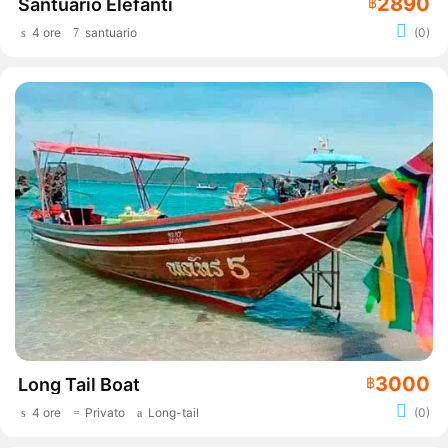
2890
Santuario Elefanti
฿
4 ore
santuario
(0)
3000
Long Tail Boat
฿
4 ore
Privato
Long-tail
(0)