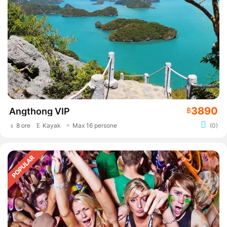
3890
Angthong VIP
฿
8 ore
Kayak
Max 16 persone
(0)