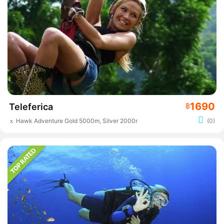
1690
Teleferica
฿
Hawk Adventure Gold 5000m, Silver 2000m
(0)