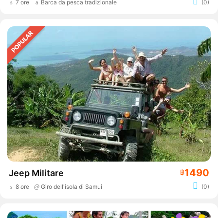
7 ore
Barca da pesca tradizionale
(0)
1490
Jeep Militare
฿
8 ore
Giro dell'isola di Samui
(0)