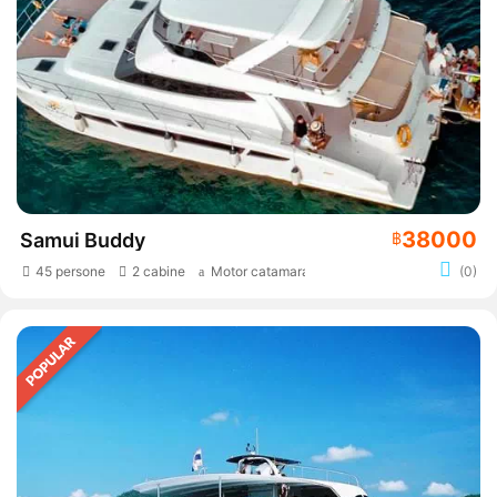
38000
Samui Buddy
฿
45 persone
2 cabine
Motor catamaran
(0)