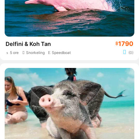
1790
Delfini & Koh Tan
฿
5 ore
Snorkeling
Speedboat
(0)