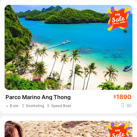
1890
Parco Marino Ang Thong
฿
8 ore
Snorkeling
Speed Boat
(0)