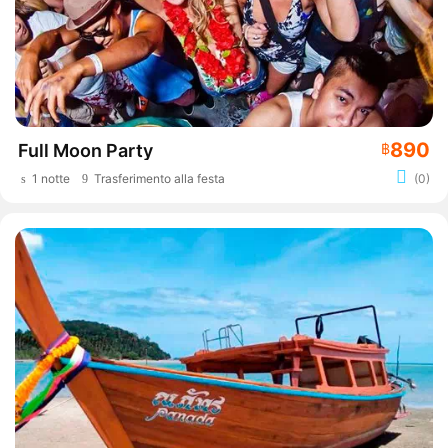
890
Full Moon Party
฿
1 notte
Trasferimento alla festa
(0)