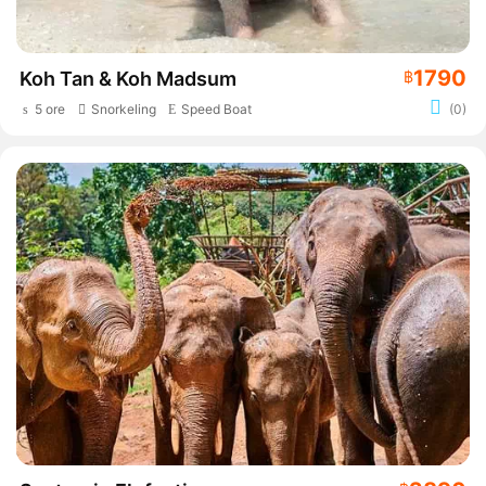
1790
Koh Tan & Koh Madsum
฿
5 ore
Snorkeling
Speed Boat
(0)