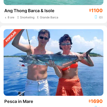
1100
Ang Thong Barca & Isole
฿
8 ore
Snorkeling
Grande Barca
(0)
1690
Pesca in Mare
฿