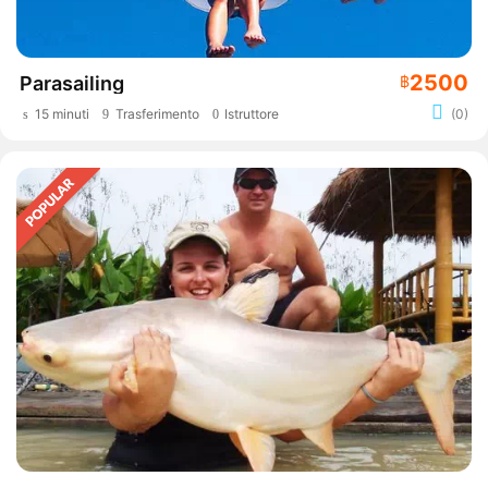
2500
Parasailing
฿
15 minuti
Trasferimento
Istruttore
(0)