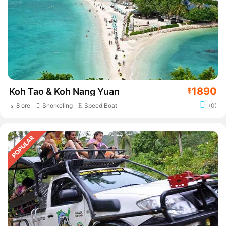
1890
Koh Tao & Koh Nang Yuan
฿
8 ore
Snorkeling
Speed Boat
(0)