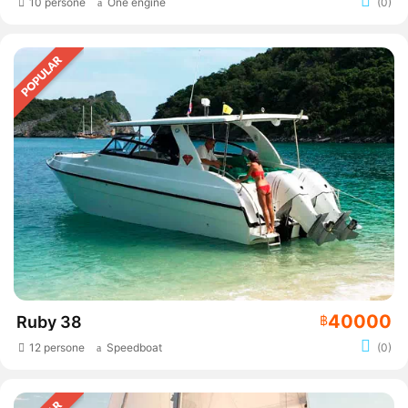
10 persone
One engine
(0)
40000
Ruby 38
฿
12 persone
Speedboat
(0)