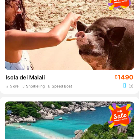
1490
Isola dei Maiali
฿
5 ore
Snorkeling
Speed Boat
(0)