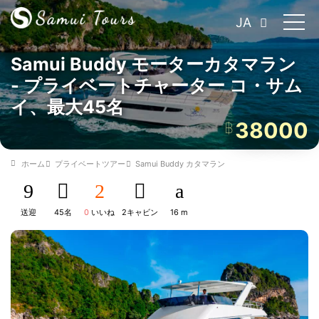
JA
Samui Buddy モーターカタマラン
- プライベートチャーター コ・サム
イ、最大45名
38000
฿
ホーム
プライベートツアー
Samui Buddy カタマラン
送迎
45名
0
いいね
2キャビン
16 m