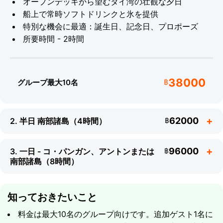
オープンデッキから望むタイ湾の壮観な夕日
船上で常時ソフトドリンクと氷を提供
持ち物
特別な機会に最適：誕生日、記念日、プロポーズ
所要時間 - 2時間
水着とタオル
日焼け止め
防水カメラ
38000
帽子と日焼け止め
グループ最大10名
฿
62000
2. 半日 南部諸島（4時間）
฿
96000
3. 一日 - コ・パンガン、アントンまたは
฿
南部諸島（8時間）
知っておきたいこと
料金は最大10名のグループ向けです。追加ゲスト1名に