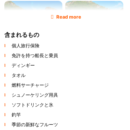
Read more
含まれるもの
個人旅行保険
ボートには免許を持つ船長と経験豊富な一等航海士が乗船
します。シュノーケリング用具、釣り竿、ソフトドリン
免許を持つ船長と乗員
ク、氷はすべてのチャーターに含まれています。一日ツア
ディンギー
ーでは、伝統的なタイ料理ビュッフェランチ（฿850/人）
または新鮮なシーフードランチ（฿1,200/人）を追加でき
タオル
ます。飲食物の持ち込みも歓迎します - サービス料฿300
燃料サーチャージ
でご自身のアルコールを乗員がお出しします。
シュノーケリング用具
ルートとプログラム
ソフトドリンクと氷
釣竿
季節の新鮮なフルーツ