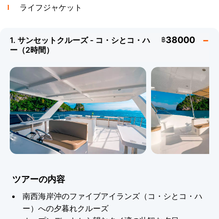
ライフジャケット
38000
1. サンセットクルーズ - コ・シとコ・ハ
฿
コ・シとコ・ハーへの夕暮れのサンセットクルーズは最も
ー（2時間）
人気のオプションの一つです - コ・サムイ南西海岸沖の5
つの小さな岩礁の島々は、タイ湾で最も壮観な夕日の一部
を見せてくれます。半日ツアーはシュノーケリングとビー
チタイムのためにコ・タンとコ・マッサムへ向かいます。
一日チャーターはコ・パンガン、アントン国立海洋公園へ
行くか、南部諸島で一日を過ごすことができます。
技術仕様 - Samui Buddy
モデル：
Samui Buddy
定員：
最大45名
ツアーの内容
タイプ：
モーターカタ
キャビン：
ダブルキャビ
南西海岸沖のファイブアイランズ（コ・シとコ・ハ
マラン
ン2室
ー）への夕暮れクルーズ
全長：
16 m
全幅：
7.2 m