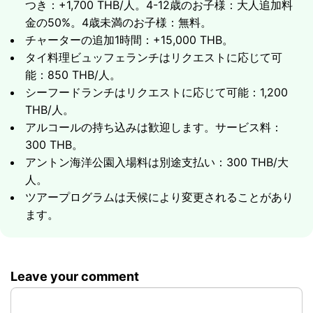
つき：+1,700 THB/人。4-12歳のお子様：大人追加料
金の50%。4歳未満のお子様：無料。
チャーターの追加1時間：+15,000 THB。
ツアーの内容
タイ料理ビュッフェランチはリクエストに応じて可
コ・タンへの訪問 - サンゴ礁でのシュノーケリング
能：850 THB/人。
コ・マッサムでのビーチ立ち寄り - 有名な島の豚へ
シーフードランチはリクエストに応じて可能：1,200
ツアーの内容
の餌やり
THB/人。
透き通った水での水泳
目的地の選択：コ・パンガン、アントン国立海洋公
アルコールの持ち込みは歓迎します。サービス料：
ソフトドリンクとフレッシュフルーツ込み
園または南部諸島
300 THB。
所要時間 - 4時間
上陸時間を最大限に取った一日の海上ツアー
アントン海洋公園入場料は別途支払い：300 THB/大
選んだルートの最高のサンゴ礁ポイントでのシュノ
人。
ーケリング
ツアープログラムは天候により変更されることがあり
オプションのタイ料理ビュッフェランチ +฿850/人
62000
ます。
グループ最大10名
฿
またはシーフードランチ +฿1,200/人
アントン海洋公園入場料は別途支払い：฿300/大人
所要時間 - 8時間
Leave your comment