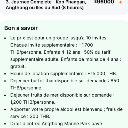
96000
3. Journee Complete - Koh Phangan,
Un appareil photo etanche
฿
Angthong ou Iles du Sud (8 heures)
Chapeau et protection solaire
Bon a savoir
Le prix est pour un groupe jusqu'a 10 invites.
Chaque invite supplementaire : +1,700
THB/personne. Enfants 4-12 ans : 50% du tarif
supplementaire adulte. Enfants de moins de 4 ans :
A quoi s'attendre
gratuit.
Visite de Koh Tan - snorkeling au recif corallien
Heure de location supplementaire : +15,000 THB.
Arret plage a Koh Madsum - nourrir les fameux
Dejeuner buffet thai disponible sur demande : 850
A quoi s'attendre
cochons de l'ile
THB/personne.
Baignade en eau cristalline
Choix de destination : Koh Phangan, Angthong
Dejeuner fruits de mer disponible sur demande :
Boissons et fruits frais inclus
Marine National Park ou Iles du Sud
1,200 THB/personne.
Duree totale - 4 heures
Journee complete sur l'eau avec un maximum de
Apporter votre propre alcool est bienvenu ; frais de
temps a terre
service : 300 THB.
Snorkeling aux meilleurs sites de recifs de votre
Droit d'entree Angthong Marine Park paye