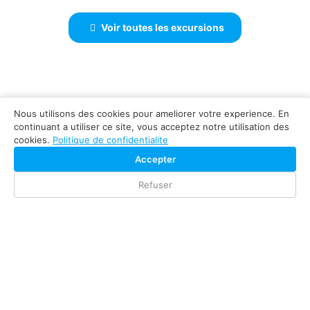
Voir toutes les excursions
Nous utilisons des cookies pour ameliorer votre experience. En
continuant a utiliser ce site, vous acceptez notre utilisation des
cookies.
Politique de confidentialite
Accepter
+66-957-269-990
Refuser
Check Availability
WhatsApp, Telegram
© GoSamuiTours 2026 |
Politique de confidentialite
|
Politique
d'annulation
|
Licence TAT 44/00444