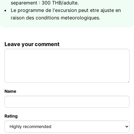
itineraire choisi
62000
separement : 300 THB/adulte.
Groupe jusqu'a 10 invites
฿
Dejeuner buffet thai en option +฿850/personne
Le programme de l'excursion peut etre ajuste en
ou dejeuner fruits de mer +฿1,200/personne
raison des conditions meteorologiques.
Droit d'entree Angthong Marine Park paye
separement : ฿300/adulte
Duree totale - 8 heures
Leave your comment
96000
Groupe jusqu'a 10 invites
฿
Name
Rating