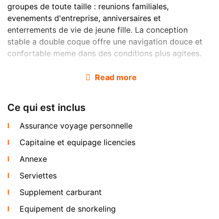
groupes de toute taille : reunions familiales,
evenements d'entreprise, anniversaires et
enterrements de vie de jeune fille. La conception
stable a double coque offre une navigation douce et
confortable meme dans des conditions plus agitees.
Read more
Ce qui est inclus
Assurance voyage personnelle
Capitaine et equipage licencies
Le bateau est arme par un capitaine licencie et un
Annexe
second experimente. L'equipement de snorkeling, les
cannes a peche, les boissons et la glace sont inclus
Serviettes
dans chaque location. Sur les tours journee complete,
Supplement carburant
vous pouvez ajouter un dejeuner buffet thai
traditionnel (฿850/personne) ou un dejeuner de fruits
Equipement de snorkeling