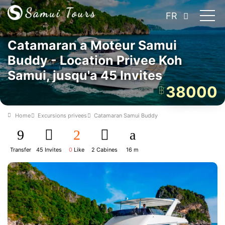
FR
Catamaran a Moteur Samui
Buddy - Location Privee Koh
Samui, jusqu'a 45 Invites
38000
฿
Home
Excursions privees
Catamaran Samui Buddy
Transfer
45 Invites
0
Like
2 Cabines
16 m