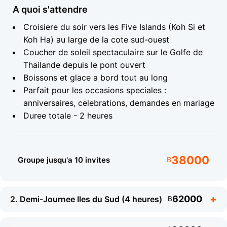
Madsum pour du snorkeling et du temps de plage. Les
A quoi s'attendre
locations journee complete peuvent aller a Koh
Croisiere du soir vers les Five Islands (Koh Si et
Phangan, Angthong Marine National Park ou passer
Koh Ha) au large de la cote sud-ouest
toute la journee aux iles du sud.
Coucher de soleil spectaculaire sur le Golfe de
Specifications Techniques - Samui Buddy
Thailande depuis le pont ouvert
Boissons et glace a bord tout au long
Parfait pour les occasions speciales :
Modele :
Samui Buddy
Capacite :
Jusqu'a 45
anniversaires, celebrations, demandes en mariage
invites
Duree totale - 2 heures
Type :
Catamaran a
Cabines :
2 cabines
moteur
doubles
Longueur :
16 m
Largeur :
7.2 m
38000
Groupe jusqu'a 10 invites
฿
Que prendre
62000
2. Demi-Journee Iles du Sud (4 heures)
฿
Maillot de bain et une serviette
Creme solaire