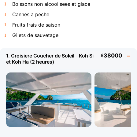
de mer frais (฿1,200/personne). La nourriture et les
Boissons non alcoolisees et glace
boissons apportees sont les bienvenues - l'equipage
Cannes a peche
servira votre propre alcool moyennant des frais de
service de ฿300.
Fruits frais de saison
Gilets de sauvetage
Itineraires et Programme
38000
1. Croisiere Coucher de Soleil - Koh Si
฿
et Koh Ha (2 heures)
La croisiere du soir au coucher du soleil vers Koh Si et
Koh Ha est l'une des options les plus populaires - les
cinq petites iles rocheuses au large de la cote sud-
ouest de Koh Samui offrent certains des couchers de
soleil les plus spectaculaires du Golfe de Thailande.
Les tours demi-journee se dirigent vers Koh Tan et Koh