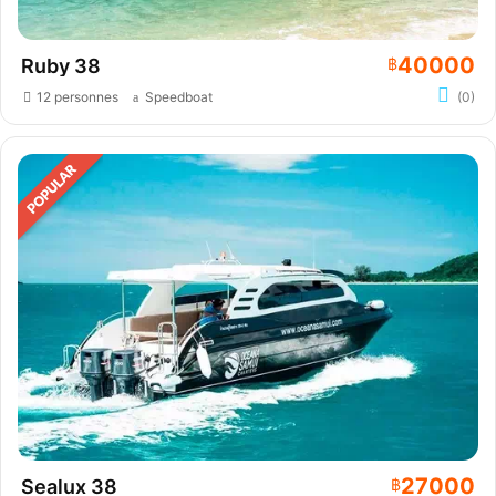
40000
Ruby 38
฿
12 personnes
Speedboat
(0)
27000
Sealux 38
฿