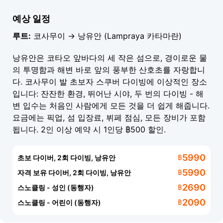
상어, 바라쿠다, 나폴레옹피시, 거대한 열대어 무리가 모두
예상 일정
이곳을 서식지로 삼고 있습니다. 코사무이 발 Sail Rock 다
이빙은 자격을 갖춘 다이버만 이용할 수 있습니다 - 다이빙
루트:
코사무이 → 낭유안 (Lampraya 카타마란)
은 30미터 이상 아래로 떨어지는 수직 암벽을 따라 진행됩
니다.
낭유안은 코타오 앞바다의 세 작은 섬으로, 경이로운 물
의 투명함과 해변 바로 앞의 풍부한 산호초를 자랑합니
준비물
다. 코사무이 발 초보자 스쿠버 다이빙에 이상적인 장소
입니다: 잔잔한 환경, 뛰어난 시야, 두 번의 다이빙 - 해
수영복과 수건
변 입수는 처음인 사람에게 모든 것을 더 쉽게 해줍니다.
방수 자외선 차단제
요금에는 픽업, 섬 입장료, 뷔페 점심, 모든 장비가 포함
카메라 또는 GoPro (수중 촬영용)
됩니다. 2인 이상 예약 시 1인당 ฿500 할인.
해변에서 쉴 때 입을 가벼운 옷
5990
초보 다이버, 2회 다이빙, 낭유안
฿
5990
자격 보유 다이버, 2회 다이빙, 낭유안
฿
2690
스노클링 - 성인 (동행자)
฿
2090
스노클링 - 어린이 (동행자)
฿