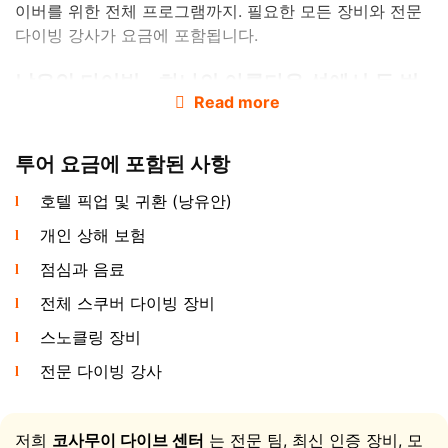
이버를 위한 전체 프로그램까지. 필요한 모든 장비와 전문
다이빙 강사가 요금에 포함됩니다.
낭유안 다이빙 - 하나의 아름다운 섬에서 두 번
Read more
의 다이빙
투어 요금에 포함된 사항
호텔 픽업 및 귀환 (낭유안)
개인 상해 보험
점심과 음료
전체 스쿠버 다이빙 장비
낭유안은 코타오 해안 바로 앞에 있는 세 개의 작은 섬 무리
로, 아름다운 모래길로 연결되어 있습니다. 이곳은 코사무
스노클링 장비
이 발 초보자 스쿠버 다이빙에 완벽한 장소입니다: 수정처
전문 다이빙 강사
럼 맑은 물, 뛰어난 시야, 해변 바로 앞의 풍부한 산호초. 아
침에 차량이 호텔에서 여러분을 태워 선착장으로 데려가고,
그곳에서 카타마란이 낭유안으로 항해합니다. 도착하면 전
저희
코사무이 다이브 센터
는 전문 팀, 최신 인증 장비, 모