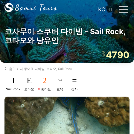
KO
코사무이 스쿠버 다이빙 - Sail Rock,
코타오와 낭유안
4790
฿
홈
바다 투어
다이빙, 코타오, Sail Rock
Sail Rock
코타오
0
좋아요
교육
강사