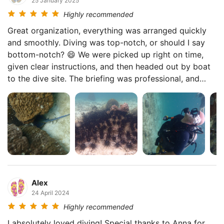
25 January 2025
Highly recommended
Great organization, everything was arranged quickly
and smoothly. Diving was top-notch, or should I say
bottom-notch? 😄 We were picked up right on time,
given clear instructions, and then headed out by boat
to the dive site. The briefing was professional, and
soon we were underwater! Everything went perfectly,
the underwater world is stunning. Truly an amazing
experience!
Alex
24 April 2024
Highly recommended
I absolutely loved diving! Special thanks to Anna for