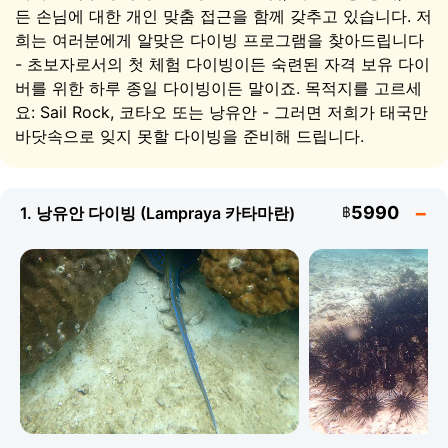
문 다이빙 강사가 여러분을 맞이해 전체 안전 브리핑을 진
든 손님에 대한 개인 맞춤 접근을 함께 갖추고 있습니다. 저
행하고 두 번의 다이빙을 안내합니다. 다이빙 사이에는 흰
희는 여러분에게 알맞은 다이빙 프로그램을 찾아드립니다
모래 해변에서의 자유 시간과 파노라마 전망대에 오르는
- 초보자로서의 첫 체험 다이빙이든 숙련된 자격 보유 다이
옵션이 있습니다. 이 코사무이 발 다이빙 투어는 온 가족에
버를 위한 하루 종일 다이빙이든 말이죠. 목적지를 고르세
게 이상적입니다: 다이버가 물속에 있는 동안 동행자는 스
요: Sail Rock, 코타오 또는 낭유안 - 그러면 저희가 태국만
노클링을 즐길 수 있습니다.
바닷속으로 잊지 못할 다이빙을 준비해 드립니다.
Sail Rock - 코사무이와 코타오 인근 최고의 다
이빙 포인트
5990
1. 낭유안 다이빙 (Lampraya 카타마란)
฿
Sail Rock은 태국만에서 가장 유명한 수중 첨봉으로, 코타
오에서 북쪽으로 약 15 km 떨어진 곳에 있습니다. 태국 전
역에서 최고의 다이빙 포인트 중 하나로 여겨집니다: 고래