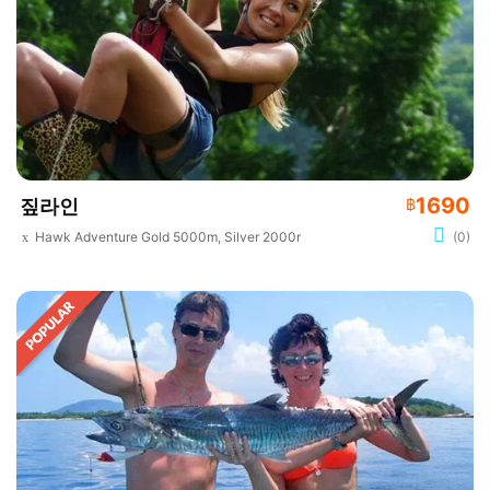
1690
짚라인
฿
Hawk Adventure Gold 5000m, Silver 2000m
(0)