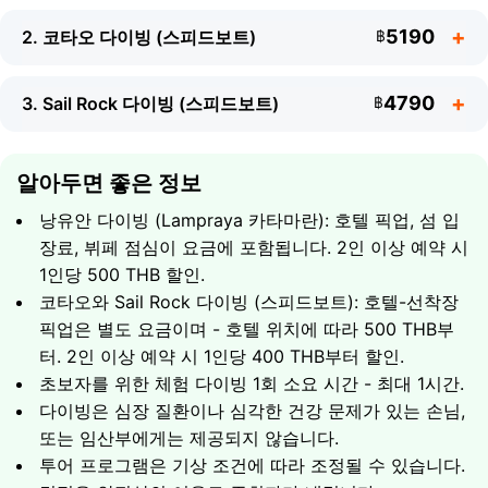
5190
2. 코타오 다이빙 (스피드보트)
฿
4790
3. Sail Rock 다이빙 (스피드보트)
฿
알아두면 좋은 정보
낭유안 다이빙 (Lampraya 카타마란): 호텔 픽업, 섬 입
장료, 뷔페 점심이 요금에 포함됩니다. 2인 이상 예약 시
1인당 500 THB 할인.
코타오와 Sail Rock 다이빙 (스피드보트): 호텔-선착장
픽업은 별도 요금이며 - 호텔 위치에 따라 500 THB부
예상 일정
터. 2인 이상 예약 시 1인당 400 THB부터 할인.
루트:
코사무이 → 코타오 (스피드보트)
초보자를 위한 체험 다이빙 1회 소요 시간 - 최대 1시간.
예상 일정
다이빙은 심장 질환이나 심각한 건강 문제가 있는 손님,
코타오 - "거북섬" - 은 동남아시아에서 가장 인기 있는
또는 임산부에게는 제공되지 않습니다.
루트:
코사무이 → Sail Rock (스피드보트)
다이빙 명소 중 하나입니다. 다이빙 강사가 선착장에서
투어 프로그램은 기상 조건에 따라 조정될 수 있습니다.
여러분을 맞이하고 함께 스피드보트로 섬 주변 최고의
Sail Rock은 코사무이와 코타오 인근 다이빙의 보석이