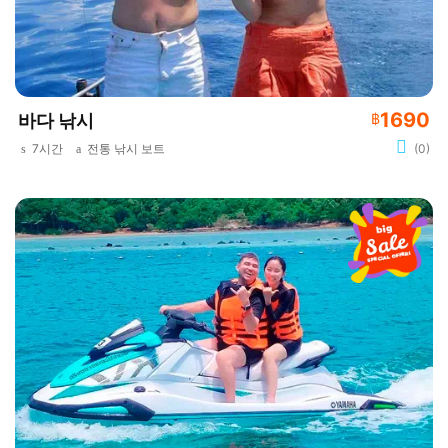
1690
바다 낚시
฿
7시간
전통 낚시 보트
(0)