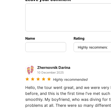
Penyelam bertauliah, 2 selaman, Sail Roc
Snorkeling untuk rakan
Name
Rating
Zhernovnik Darina
10 December 2025
Highly recommended
Hello, the tour went great, and we were very l
before, and this is the first time I’ve met suc
smoothly. My boyfriend, who was diving for the
problems at all. There were so many different 