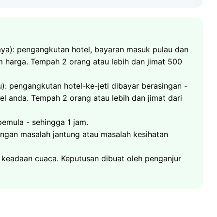
a): pengangkutan hotel, bayaran masuk pulau dan
m harga. Tempah 2 orang atau lebih dan jimat 500
): pengangkutan hotel-ke-jeti dibayar berasingan -
l anda. Tempah 2 orang atau lebih dan jimat dari
 destinasi menyelam paling popular di Asia
rtemu anda di jeti dan bersama-sama anda akan
emula - sehingga 1 jam.
erbaik di sekeliling pulau. Dua selaman dalam air
ngan masalah jantung atau masalah kesihatan
ajar digelar permata menyelam berhampiran Koh
ka yang cerah. Pengangkutan hotel-ke-jeti dibayar
a anda terus ke batu itu dalam masa kurang
imat dari ฿400 setiap orang.
 keadaan cuaca. Keputusan dibuat oleh penganjur
enegak yang menjunam melebihi 30 meter menanti:
dan karang yang luar biasa. Sail Rock hanya
gkutan hotel-ke-jeti dibayar berasingan; tempah 2
5490
฿
g.
5190
฿
2490
฿