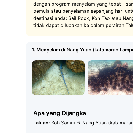
akan menyambut anda, menjalankan taklima
dengan program menyelam yang tepat - sa
dua selaman. Antara selaman terdapat masa la
pemula atau penyelaman sepanjang hari untu
mendaki ke titik pandang panoramik. Tour me
destinasi anda: Sail Rock, Koh Tao atau N
keluarga: sementara penyelam berada di bawa
tidak dapat dilupakan ke dalam perairan Tel
Sail Rock - Lokasi Menyelam Te
Tao
1. Menyelam di Nang Yuan (katamaran Lamp
Sail Rock ialah puncak bawah air paling terken
Koh Tao. Ia dianggap sebagai salah satu loka
Apa yang Dijangka
barakuda, ikan napoleon dan kawanan besar 
Laluan:
Koh Samui → Nang Yuan (katamara
mereka. Menyelam di Sail Rock dari Koh Samu
selaman berlaku di sepanjang dinding batu 