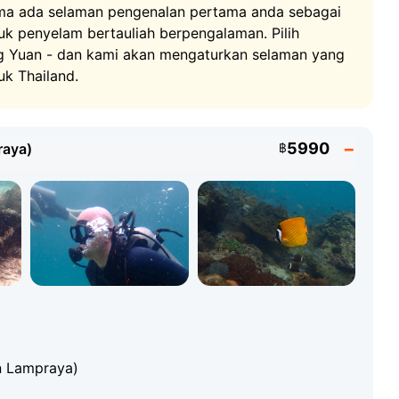
t keselamatan penuh dan membimbing anda melalui
ma ada selaman pengenalan pertama anda sebagai
pang di pantai berpasir putih dan pilihan untuk
k penyelam bertauliah berpengalaman. Pilih
nyelam dari Koh Samui ini sesuai untuk seluruh
ang Yuan - dan kami akan mengaturkan selaman yang
h air, rakan-rakan boleh menikmati snorkeling.
uk Thailand.
rbaik Berhampiran Koh Samui dan Koh
5990
raya)
฿
al di Teluk Thailand, terletak kira-kira 15 km di utara
si menyelam terbaik di seluruh Thailand: jerung paus,
ikan tropika semuanya menjadikan tempat ini rumah
n Lampraya)
i hanya tersedia untuk penyelam bertauliah -
menegak yang menjunam melebihi 30 meter.