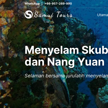
WhatsApp
+66-957-269-990
Utama
Menyelam Skuba
dan Nang Yuan
Selaman bersama jurulatih menyelam