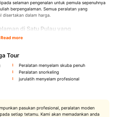
aripada selaman pengenalan untuk pemula sepenuhnya
uliah berpengalaman. Semua peralatan yang
l disertakan dalam harga.
laman di Satu Pulau yang
Read more
ga Tour
g
Peralatan menyelam skuba penuh
Peralatan snorkeling
jurulatih menyelam profesional
ul-betul di pesisir Koh Tao, dihubungkan oleh tambak
sempurna untuk menyelam skuba pemula dari Koh
ng cemerlang dan terumbu karang yang kaya terus dari
gambil anda dari hotel dan membawa anda ke jeti, di
punkan pasukan profesional, peralatan moden
 Sebaik tiba, jurulatih menyelam profesional anda
kepada setiap tetamu. Kami akan memadankan anda