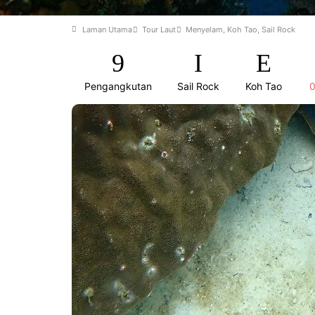
Laman Utama
Tour Laut
Menyelam, Koh Tao, Sail Rock
Pengangkutan
Sail Rock
Koh Tao