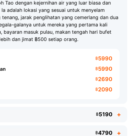
Koh Tao dengan kejernihan air yang luar biasa dan
. Ia adalah lokasi yang sesuai untuk menyelam
 tenang, jarak penglihatan yang cemerlang dan dua
egala-galanya untuk mereka yang pertama kali
ari kalis air
 bayaran masuk pulau, makan tengah hari bufet
air)
Pakaian ringan untuk berehat di pantai
ebih dan jimat ฿500 setiap orang.
5990
฿
5990
uan
฿
2690
฿
2090
฿
5190
฿
4790
฿