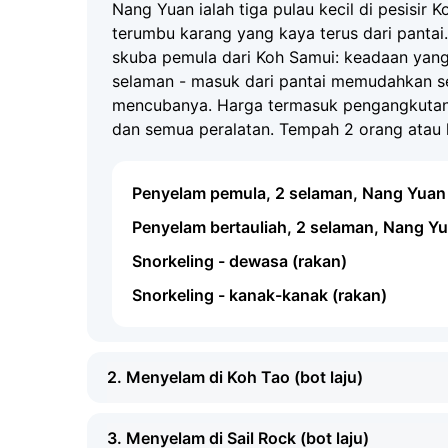
Nang Yuan ialah tiga pulau kecil di pesisir 
terumbu karang yang kaya terus dari pantai
Apa yang Perlu Dibawa
skuba pemula dari Koh Samui: keadaan yang
selaman - masuk dari pantai memudahkan s
Pakaian renang dan tuala
Pelindung matah
mencubanya. Harga termasuk pengangkutan,
Kamera atau GoPro (untuk gambar bawah 
dan semua peralatan. Tempah 2 orang atau l
Penyelam pemula, 2 selaman, Nang Yuan
Penyelam bertauliah, 2 selaman, Nang Y
Snorkeling - dewasa (rakan)
Snorkeling - kanak-kanak (rakan)
2. Menyelam di Koh Tao (bot laju)
3. Menyelam di Sail Rock (bot laju)