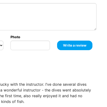
4790
k
฿
2490
฿
Photo
ucky with the instructor. I’ve done several dives
h a wonderful instructor - the dives went absolutely
 first time, also really enjoyed it and had no
kinds of fish.