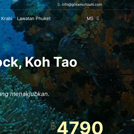
info@gosamuitours.com
 Krabi
Lawatan Phuket
MS
ock, Koh Tao
yang menakjubkan.
4790
฿