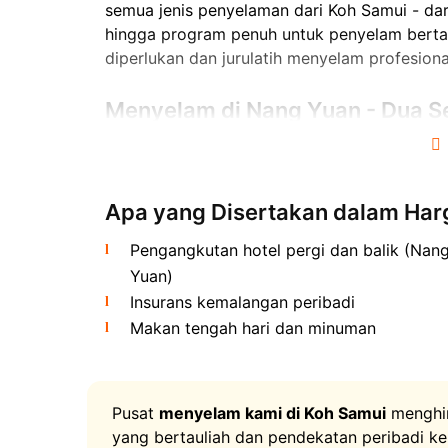
semua jenis penyelaman dari Koh Samui - d
hingga program penuh untuk penyelam berta
diperlukan dan jurulatih menyelam profesiona
Menyelam di Nang Yuan - Dua Se
Menakjubkan
Apa yang Disertakan dalam Har
Pengangkutan hotel pergi dan balik (Nan
Yuan)
Insurans kemalangan peribadi
Makan tengah hari dan minuman
Nang Yuan ialah gugusan tiga pulau kecil bet
pasir yang menakjubkan. Ini adalah lokasi 
Samui: air yang jernih, jarak penglihatan ya
pantai. Pada waktu pagi kenderaan akan men
Pusat
menyelam kami di Koh Samui
menghim
mana sebuah katamaran belayar ke Nang Yuan.
yang bertauliah dan pendekatan peribadi 