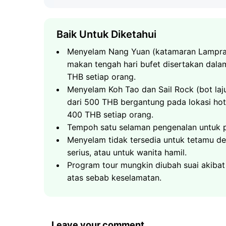
Baik Untuk Diketahui
Menyelam Nang Yuan (katamaran Lampray
makan tengah hari bufet disertakan dala
Apa yang Dijangka
THB setiap orang.
Laluan:
Koh Samui → Koh Tao (bot laju)
Menyelam Koh Tao dan Sail Rock (bot laju
dari 500 THB bergantung pada lokasi hote
Apa yang Dijangka
Koh Tao - "Pulau Penyu" - adalah salah satu
400 THB setiap orang.
Laluan:
Koh Samui → Sail Rock (bot laju)
Tenggara. Jurulatih menyelam anda akan be
Tempoh satu selaman pengenalan untuk p
menuju dengan bot laju ke lokasi menyelam t
Menyelam tidak tersedia untuk tetamu de
Sail Rock ialah puncak laut terbuka yang w
yang jernih - karang, penyu laut, ikan tropi
serius, atau untuk wanita hamil.
Samui dan Koh Tao. Sebuah bot laju membaw
berasingan; tempah 2 orang atau lebih dan j
Program tour mungkin diubah suai akibat
sejam. Dua selaman di sepanjang dinding m
atas sebab keselamatan.
jerung paus, barakuda, kawanan besar ikan 
tersedia untuk penyelam bertauliah. Pengan
Penyelam pemula, 2 selaman, Koh Tao
orang atau lebih dan jimat ฿400 setiap oran
Penyelam bertauliah, 2 selaman, Koh Tao
Leave your comment
Snorkeling untuk rakan