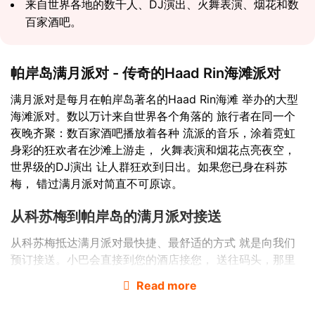
来自世界各地的数千人、DJ演出、火舞表演、烟花和数
百家酒吧。
帕岸岛满月派对 - 传奇的Haad Rin海滩派对
满月派对是每月在帕岸岛著名的Haad Rin海滩 举办的大型
海滩派对。数以万计来自世界各个角落的 旅行者在同一个
夜晚齐聚：数百家酒吧播放着各种 流派的音乐，涂着霓虹
身彩的狂欢者在沙滩上游走， 火舞表演和烟花点亮夜空，
世界级的DJ演出 让人群狂欢到日出。如果您已身在科苏
梅， 错过满月派对简直不可原谅。
从科苏梅到帕岸岛的满月派对接送
从科苏梅抵达满月派对最快捷、最舒适的方式 就是向我们
预订接送。小巴会直接到您的酒店接您， 送往码头，那里
有前往帕岸岛的快艇等候。 航程仅需20分钟 - 您下船即到
Read more
Haad Rin海滩。 出发时间从11:30至23:00，因此您可自行
选择何时 抵达海岛，以及在派对开始前有多少时间探索。