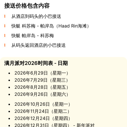
接送价格包含内容
返回科苏梅
从酒店到码头的小巴接送
疲惫却快乐 - 随时准备好就返回。从帕岸岛到 科苏梅的快
快艇 科苏梅 - 帕岸岛（Haad Rin海滩）
艇从00:00到06:00每小时一班。当您抵达科苏梅 码头时，
会有接送车辆等候，送您回酒店。 无需在深夜为寻找交通
快艇 帕岸岛 - 科苏梅
而烦恼 - 一切都已 提前安排妥当。
从码头返回酒店的小巴接送
需要携带的物品
满月派对2026时间表 - 日期
舒适的衣物与鞋履
2026年6月29日（星期一）
护照复印件或照片
2026年7月29日（星期三）
现金泰铢（入场票฿200，在帕岸岛支付）
2026年8月28日（星期五）
防晒霜（若白天前往）
2026年9月26日（星期六）
充满电的手机
好心情
2026年10月26日（星期一）
2026年11月24日（星期二）
2026年12月24日（星期四）
2026年12月31日（星期四） - 新年派对