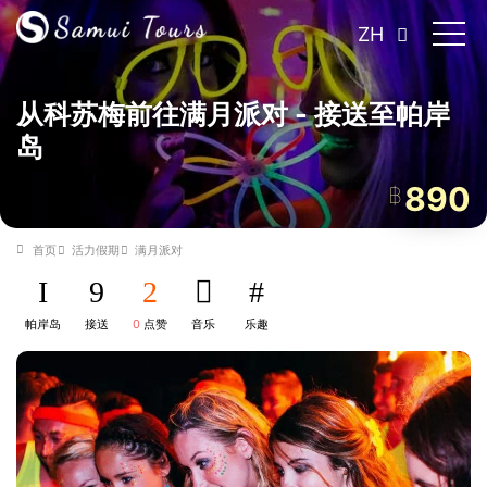
ZH
从科苏梅前往满月派对 - 接送至帕岸
岛
890
฿
首页
活力假期
满月派对
帕岸岛
接送
0
点赞
音乐
乐趣