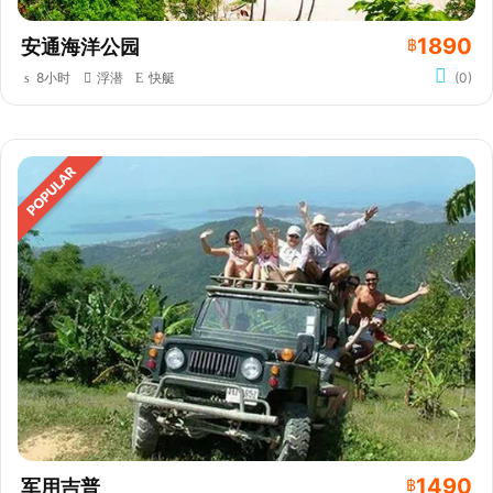
1890
安通海洋公园
฿
8小时
浮潜
快艇
(0)
1490
军用吉普
฿