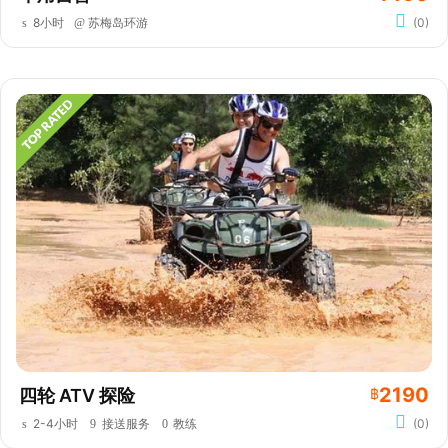
8小时
苏梅岛环游
(0)
2190
四轮 ATV 探险
฿
2-4小时
接送服务
教练
(0)