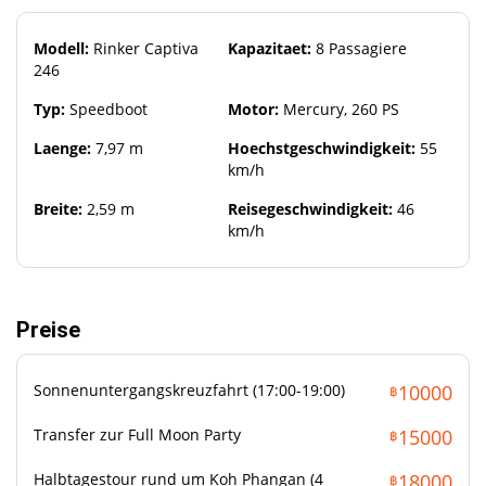
Reiseziele und Routen
Modell:
Rinker Captiva
Kapazitaet:
8 Passagiere
246
Die Rinker Captiva 246 bringt Sie ueberallhin rund um Koh
Typ:
Speedboot
Motor:
Mercury, 260 PS
Samui: eine romantische Sonnenuntergangskreuzfahrt
zwischen 17:00 und 19:00 Uhr, ein festlicher Transfer zur Full
Laenge:
7,97 m
Hoechstgeschwindigkeit:
55
Moon Party auf Koh Phangan, ein Halbtag rund um Koh
km/h
Phangan oder Koh Samui oder eine lange Kreuzfahrt zum
spektakulaeren Angthong National Marine Park. Der Kapitaen
Breite:
2,59 m
Reisegeschwindigkeit:
46
und die Besatzung passen sich Ihren Wuenschen an, um den
km/h
perfekten Tag auf See zu gestalten.
Preise
Sonnenuntergangskreuzfahrt (17:00-19:00)
10000
฿
Transfer zur Full Moon Party
15000
฿
Was mitzubringen ist
Halbtagestour rund um Koh Phangan (4
18000
฿