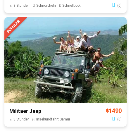
8 Stunden
Schnorcheln
Schnellboot
(0)
1490
Militaer Jeep
฿
8 Stunden
Inselrundfahrt Samui
(0)