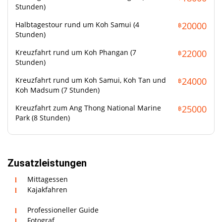
Stunden)
Badebekleidung
Halbtagestour rund um Koh Samui (4
20000
฿
Sonnenschutz
Stunden)
Sonnenbrille
Handtuch
Kreuzfahrt rund um Koh Phangan (7
22000
฿
Stunden)
Kreuzfahrt rund um Koh Samui, Koh Tan und
24000
฿
Koh Madsum (7 Stunden)
Kreuzfahrt zum Ang Thong National Marine
25000
฿
Park (8 Stunden)
Zusatzleistungen
Mittagessen
Kajakfahren
Professioneller Guide
Fotograf