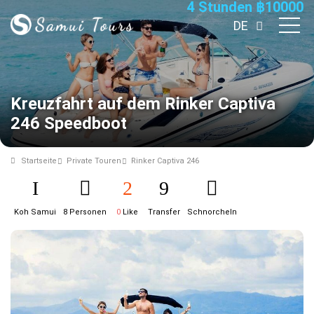
4 Stunden
฿
10000
DE
Kreuzfahrt auf dem Rinker Captiva
246 Speedboot
Startseite
Private Touren
Rinker Captiva 246
Koh Samui
8 Personen
0
Like
Transfer
Schnorcheln