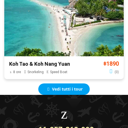
1890
Koh Tao & Koh Nang Yuan
฿
8 ore
Snorkeling
Speed Boat
(0)
Vedi tutti i tour