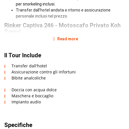
per snorkeling inclusi.
Transfer dall'hotel andata e ritorno e assicurazione
personale inclusi nel prezzo.
Rinker Captiva 246 - Motoscafo Privato Koh
Samui
Read more
Il comodo motoscafo e ideale per gite in mare intorno a Koh
Samui e Koh Phangan. La barca puo trasportare fino a 8
ospiti. Viaggiate verso Koh Tao e Koh Nang Yuan, verso il
Il Tour Include
Parco Marino Nazionale di Angthong, cenate romanticamente
Transfer dall'hotel
al tramonto sulla sabbia bianca di un'isola disabitata. Rinker
Assicurazione contro gli infortuni
Captiva puo realizzare i vostri sogni e rendere indimenticabile
Bibite analcoliche
la vostra vacanza a Koh Samui.
Doccia con acqua dolce
Maschera e boccaglio
Impianto audio
Specifiche