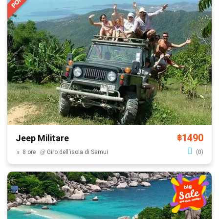
1490
Jeep Militare
฿
8 ore
Giro dell'isola di Samui
(0)