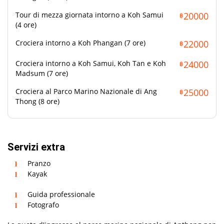
Protezione solare
Tour di mezza giornata intorno a Koh Samui
20000
฿
Occhiali da sole
(4 ore)
Asciugamano
Crociera intorno a Koh Phangan (7 ore)
22000
฿
Crociera intorno a Koh Samui, Koh Tan e Koh
24000
฿
Madsum (7 ore)
Crociera al Parco Marino Nazionale di Ang
25000
฿
Thong (8 ore)
Servizi extra
Pranzo
Kayak
Guida professionale
Fotografo