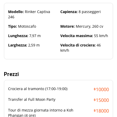
Destinazioni e Percorsi
Modello:
Rinker Captiva
Capienza:
8 passeggeri
Il Rinker Captiva 246 vi porta ovunque intorno a Koh Samui:
246
una romantica crociera al tramonto tra le 17:00 e le 19:00, un
Tipo:
Motoscafo
Motore:
Mercury, 260 cv
festoso transfer al Full Moon Party a Koh Phangan, una mezza
giornata intorno a Koh Phangan o Koh Samui, o una lunga
Lunghezza:
7,97 m
Velocita massima:
55 km/h
crociera allo spettacolare Parco Marino Nazionale di
Angthong. Il capitano e l'equipaggio si adattano ai vostri
Larghezza:
2,59 m
Velocita di crociera:
46
desideri per creare la giornata perfetta in mare.
km/h
Prezzi
Crociera al tramonto (17:00-19:00)
10000
฿
Transfer al Full Moon Party
15000
฿
Cosa Portare
Tour di mezza giornata intorno a Koh
18000
฿
Costume da bagno
Phangan (4 ore)