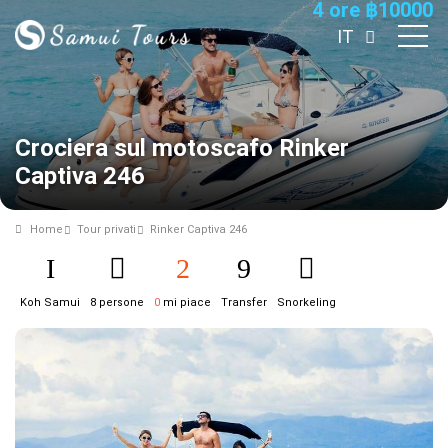
4 ore
฿
10000
IT
Crociera sul motoscafo Rinker
Captiva 246
Home
Tour privati
Rinker Captiva 246
Koh Samui
8 persone
0
mi piace
Transfer
Snorkeling