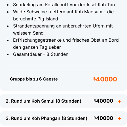
Schweine direkt am Strand zu fuettern - ein
Snorkeling am Korallenriff vor der Insel Koh Tan
unvergessliches Erlebnis besonders fuer Kinder. Der
Wilde Schweine fuettern auf Koh Madsum - die
Eintritt nach Koh Madsum (฿50) und Koh Rap (฿100)
beruehmte Pig Island
wird separat bezahlt.
Strandentspannung an unberuehrten Ufern mit
weissem Sand
Technische Daten - Ruby 38
Erfrischungsgetraenke und frisches Obst an Bord
den ganzen Tag ueber
Modell:
Sports
Motor:
2 x 300 PS
Gesamtdauer - 8 Stunden
Cruiser 38
Mercury Verado V6
Typ:
Zweimotor-
Laenge:
12 m
Speedboot
40000
Gruppe bis zu 6 Gaeste
฿
Kapazitaet:
Bis zu 12
Hoechstgeschwindigkeit:
Gaeste
68 km/h
40000
2. Rund um Koh Samui (8 Stunden)
฿
Ausruestung:
GPS /
Reisegeschwindigkeit:
Echolot /
55 km/h
Kartenplotter
40000
3. Rund um Koh Phangan (8 Stunden)
฿