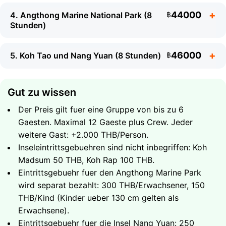
Komfort:
Toilette / Suesswasserdusche /
Stereoanlage / Umkleideraum
44000
4. Angthong Marine National Park (8
฿
Stunden)
Was mitzubringen ist
46000
5. Koh Tao und Nang Yuan (8 Stunden)
฿
Badebekleidung und ein Handtuch
Sonnencreme
Eine wasserdichte Kamera
Gut zu wissen
Hut und Sonnenschutz
Was Sie erwartet
Der Preis gilt fuer eine Gruppe von bis zu 6
Vollstaendige Umrundung von Koh Samui mit
Gaesten. Maximal 12 Gaeste plus Crew. Jeder
dem Speedboot
Was Sie erwartet
weitere Gast: +2.000 THB/Person.
Panoramablicke auf die Kueste und das huegelige
Inseleintrittsgebuehren sind nicht inbegriffen: Koh
Umrundung von Koh Phangan - wilde Straende
Landesinnere der Insel
Madsum 50 THB, Koh Rap 100 THB.
und versteckte Buchten
Badestopps an versteckten Straenden, die nur
Eintrittsgebuehr fuer den Angthong Marine Park
Was Sie erwartet
Schwimmen und Snorkeling in kristallklarem
per Boot erreichbar sind
wird separat bezahlt: 300 THB/Erwachsener, 150
Wasser
Angthong Marine National Park - ein Archipel aus
Erfrischungsgetraenke und frisches Obst an Bord
THB/Kind (Kinder ueber 130 cm gelten als
Blick auf den beruehmten Strand Haad Rin -
42 Inseln
Was Sie erwartet
den ganzen Tag ueber
Erwachsene).
Heimat der Full Moon Party
Snorkeling an Korallenriffen in smaragdgruenen
Gesamtdauer - 8 Stunden
Koh Tao - eines der weltweit besten Snorkeling-
Eintrittsgebuehr fuer die Insel Nang Yuan: 250