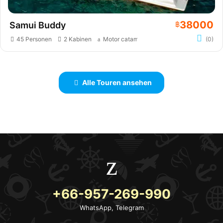
38000
Samui Buddy
฿
45 Personen
2 Kabinen
Motor catamaran
(0)
Alle Touren ansehen
+66-957-269-990
WhatsApp, Telegram