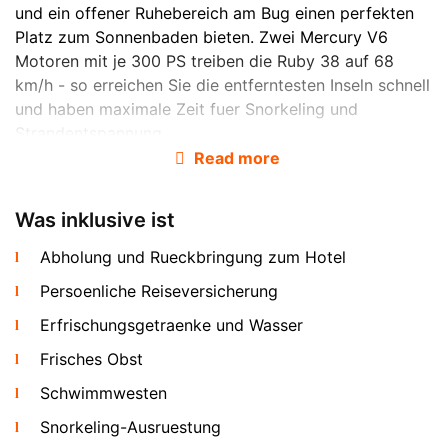
und ein offener Ruhebereich am Bug einen perfekten
Platz zum Sonnenbaden bieten. Zwei Mercury V6
Motoren mit je 300 PS treiben die Ruby 38 auf 68
km/h - so erreichen Sie die entferntesten Inseln schnell
und haben maximale Zeit fuer Snorkeling und
Strandentspannung.
Read more
Was inklusive ist
Abholung und Rueckbringung zum Hotel
Persoenliche Reiseversicherung
Erfrischungsgetraenke und Wasser
Das Boot wird mit vollstaendiger Charter-Crew
Frisches Obst
bereitgestellt: ein lizenzierter Kapitaen, ein Steuermann
Schwimmwesten
und ein englischsprachiger Guide sind im Preis
inbegriffen. Hotelabholung per Minivan,
Snorkeling-Ausruestung
Erfrischungsgetraenke und frisches Obst an Bord sind