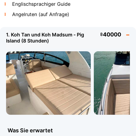
Englischsprachiger Guide
ebenfalls ohne Aufpreis inklusive.
Angelruten (auf Anfrage)
Koh Madsum (Pig Island) und Snorkeling in
Koh Tan
40000
1. Koh Tan und Koh Madsum - Pig
฿
Island (8 Stunden)
Die beliebteste Route fuehrt nach Koh Tan und Koh
Madsum suedlich von Koh Samui. Koh Tan ist beruehmt
fuer seine spektakulaeren Korallenriffe - kristallklares
Wasser und reiches Meeresleben machen es zu einem
perfekten Snorkeling-Spot. Koh Madsum, die "Pig
Was Sie erwartet
Island", zieht Besucher mit der Moeglichkeit an, wilde