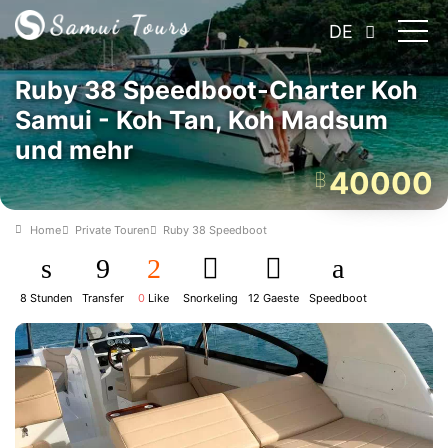
DE
Ruby 38 Speedboot-Charter Koh
Samui - Koh Tan, Koh Madsum
und mehr
40000
฿
Home
Private Touren
Ruby 38 Speedboot
8 Stunden
Transfer
0
Like
Snorkeling
12 Gaeste
Speedboot