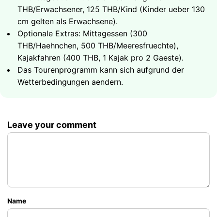
Erfrischungsgetraenke und frisches Obst an Bord
Buchten
und Tauchziele
THB/Erwachsener, 125 THB/Kind (Kinder ueber 130
den ganzen Tag ueber
Malerische Kalksteinklippen, Meereshoehlen und
Nang Yuan - drei Inseln, verbunden durch eine
cm gelten als Erwachsene).
Gesamtdauer - 8 Stunden
Lagunen des Nationalparks
atemberaubende Sandbank aus weissem Sand
Optionale Extras: Mittagessen (300
40000
Gruppe bis zu 6 Gaeste
฿
Eintrittsgebuehr fuer den Nationalpark wird
Kristallklares Wasser und reiches Meeresleben
THB/Haehnchen, 500 THB/Meeresfruechte),
separat bezahlt: ฿300/Erwachsener
Eintrittsgebuehr fuer die Insel Nang Yuan wird
Kajakfahren (400 THB, 1 Kajak pro 2 Gaeste).
Gesamtdauer - 8 Stunden
40000
Gruppe bis zu 6 Gaeste
฿
separat bezahlt: ฿250/Erwachsener
Das Tourenprogramm kann sich aufgrund der
Gesamtdauer - 8 Stunden
Wetterbedingungen aendern.
44000
Gruppe bis zu 6 Gaeste
฿
46000
Gruppe bis zu 6 Gaeste
฿
Leave your comment
Name