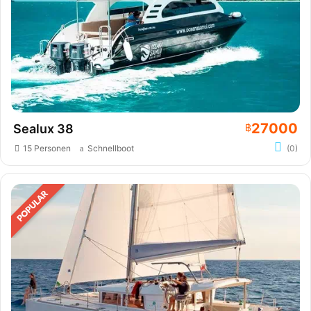
27000
Sealux 38
฿
15 Personen
Schnellboot
(0)