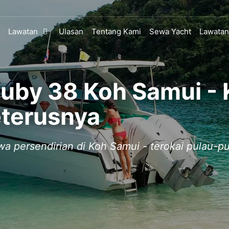
Lawatan
Ulasan
Tentang Kami
Sewa Yacht
Lawatan
Ruby 38 Koh Samui - 
terusnya
ewa persendirian di Koh Samui - terokai pulau-