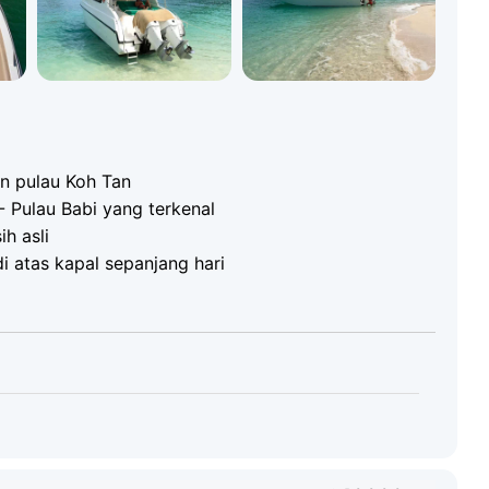
 Koh Madsum di selatan Koh Samui. Koh Tan terkenal
- air jernih dan hidupan laut yang kaya
rna. Koh Madsum, "Pulau Babi", menarik pengunjung
 di pantai - pengalaman yang tidak dapat dilupakan
ke Koh Madsum (฿50) dan Koh Rap (฿100) dibayar
n pulau Koh Tan
 Pulau Babi yang terkenal
h asli
Enjin:
2 x 300 hp Mercury Verado V6
 atas kapal sepanjang hari
Panjang:
12 m
Kelajuan maksimum:
68 km/j
carta
Kelajuan pelayaran:
55 km/j
r / stereo / bilik tukar pakaian