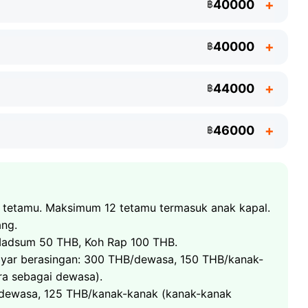
40000
฿
ahari
Kamera kalis air
40000
฿
44000
฿
46000
฿
dengan bot laju
edalaman berbukit pulau
 tetamu. Maksimum 12 tetamu termasuk anak kapal.
yi yang hanya boleh dicapai dengan bot
ang.
ai liar dan teluk tersembunyi
 atas kapal sepanjang hari
 Madsum 50 THB, Koh Rap 100 THB.
yar berasingan: 300 THB/dewasa, 150 THB/kanak-
al - lokasi Full Moon Party
an 42 pulau
ra sebagai dewasa).
 atas kapal sepanjang hari
jau zamrud
dewasa, 125 THB/kanak-kanak (kanak-kanak
dan lagun taman negara