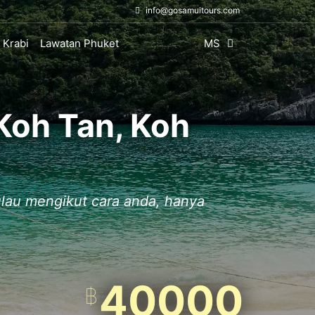
info@gosamuitours.com
 Krabi
Lawatan Phuket
MS
Koh Tan, Koh
pulau mengikut cara anda, hanya
40000
฿