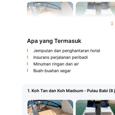
Apa yang Termasuk
Bot ini disediakan dengan anak kapal sewa 
berbahasa Inggeris termasuk dalam harga. J
Jemputan dan penghantaran hotel
buah-buahan segar di atas kapal juga terma
Insurans perjalanan peribadi
Minuman ringan dan air
Koh Madsum (Pulau Babi) dan Sn
Buah-buahan segar
1. Koh Tan dan Koh Madsum - Pulau Babi (8 