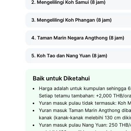
2. Mengelilingi Koh Samui (8 jam)
Pakaian renang dan tuala
Pelindung mat
3. Mengelilingi Koh Phangan (8 jam)
Topi dan pelindung matahari
4. Taman Marin Negara Angthong (8 jam)
5. Koh Tao dan Nang Yuan (8 jam)
Apa yang Boleh Dijangka
Baik untuk Diketahui
Pelayaran penuh mengelilingi Koh Samui 
Pemandangan panoramik persisiran dan p
Apa yang Boleh Dijangka
Harga adalah untuk kumpulan sehingga 6
Perhentian berenang di pantai tersembun
Setiap tetamu tambahan: +2,000 THB/or
Pelayaran mengelilingi Koh Phangan - pant
Minuman ringan dan buah-buahan segar di
Yuran masuk pulau tidak termasuk: Koh
Berenang dan snorkeling di air jernih
Apa yang Boleh Dijangka
Jumlah tempoh - 8 jam
Yuran masuk Taman Marin Angthong diba
Pemandangan pantai Haad Rin yang terken
Taman Marin Negara Angthong - kepulau
kanak (kanak-kanak melebihi 130 cm diki
Minuman ringan dan buah-buahan segar di
Snorkeling di terumbu karang di teluk hi
Apa yang Boleh Dijangka
Yuran masuk pulau Nang Yuan: 250 THB/
Jumlah tempoh - 8 jam
Tebing batu kapur yang indah, gua laut 
Kumpulan sehingga 6 tetamu