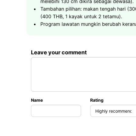
Koh Tao - salah satu destinasi snorkelin
melebihi 130 cm dikira sebagai dewasa).
Yuran masuk taman negara dibayar bera
Nang Yuan - tiga pulau yang dihubungka
Tambahan pilihan: makan tengah hari (3
40000
฿
Jumlah tempoh - 8 jam
Air jernih dan hidupan laut yang melimpa
(400 THB, 1 kayak untuk 2 tetamu).
Kumpulan sehingga 6 tetamu
Yuran masuk pulau Nang Yuan dibayar b
Program lawatan mungkin berubah keran
40000
฿
Jumlah tempoh - 8 jam
Kumpulan sehingga 6 tetamu
44000
฿
Leave your comment
Kumpulan sehingga 6 tetamu
46000
฿
Name
Rating