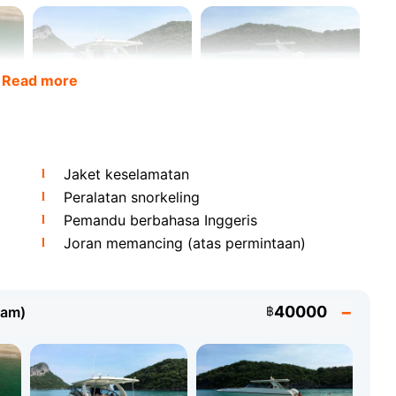
Read more
penuh: kapten berlesen, mualim dan pemandu
emputan hotel dengan minivan, minuman ringan dan
Jaket keselamatan
suk tanpa kos tambahan.
Peralatan snorkeling
Pemandu berbahasa Inggeris
orkeling di Koh Tan
Joran memancing (atas permintaan)
40000
jam)
฿