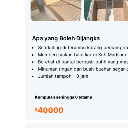
Laluan paling popular adalah ke Koh Tan dan
dengan terumbu karangnya yang menakjubkan 
menjadikannya tempat snorkeling yang sempu
untuk peluang memberi makan babi liar terus
terutamanya untuk kanak-kanak. Kemasukan 
Apa yang Boleh Dijangka
berasingan.
Snorkeling di terumbu karang berhampira
Spesifikasi Teknikal - Ruby 38
Memberi makan babi liar di Koh Madsum -
Berehat di pantai berpasir putih yang masi
Model:
Sports Cruiser 38
Minuman ringan dan buah-buahan segar di
Jumlah tempoh - 8 jam
Jenis:
Bot laju dua enjin
Kapasiti:
Sehingga 12 tetamu
Kumpulan sehingga 6 tetamu
Peralatan:
GPS / pemeruum gema / pemplot 
40000
฿
Keselesaan:
Tandas / pancuran mandi air tawa
Apa yang Perlu Dibawa