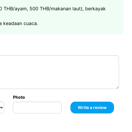
g dan menyelam terbaik di dunia
singan: ฿300/dewasa
n oleh tambak pasir putih yang menakjubkan
00 THB/ayam, 500 THB/makanan laut), berkayak
h
erasingan: ฿250/dewasa
a keadaan cuaca.
Photo