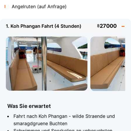
Routen und Ziele von Koh Samui
Angelruten (auf Anfrage)
27000
1. Koh Phangan Fahrt (4 Stunden)
฿
Der Angthong Marine National Park (42 Inseln) und
Koh Tao mit seinem Weltklasse-Tauchen sind die
beliebtesten Ziele fuer Ganztags-Charter. Koh Tan, Koh
Madsum (Pig Island), eine Rundfahrt um Koh Samui
und die wilden Straende von Koh Phangan sind ebenso
beliebte Optionen. Ein besonderes Highlight ist die
Khanom Route auf dem Festland, wo Sie seltene rosa
Was Sie erwartet
Delfine im offenen Meer sehen koennen.
Fahrt nach Koh Phangan - wilde Straende und
Technische Daten - Sealux 38
smaragdgruene Buchten
Schwimmen und Snorkeling an unberuehrten