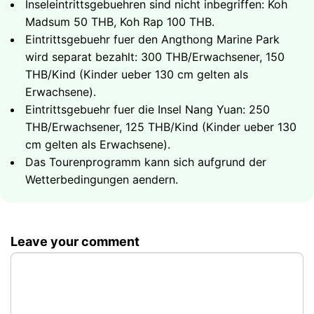
Inseleintrittsgebuehren sind nicht inbegriffen: Koh
32000
Gesamtdauer - 8 Stunden
Gruppe bis zu 6 Gaeste
฿
Schwimmen
Angthong Marine National Park - 42
Madsum 50 THB, Koh Rap 100 THB.
Strandentspannung an unberuehrten Kuesten
atemberaubende Inseln
Was Sie erwartet
Eintrittsgebuehr fuer den Angthong Marine Park
Softdrinks und frisches Obst an Bord
Snorkeling an den Korallenriffen des Archipels
wird separat bezahlt: 300 THB/Erwachsener, 150
Koh Tao - eines der weltweit besten Snorkeling-
Gesamtdauer - 8 Stunden
Smaragdgruene Lagunen und malerische Hoehlen
40000
Gruppe bis zu 6 Gaeste
฿
THB/Kind (Kinder ueber 130 cm gelten als
und Tauchziele
des Nationalparks
Erwachsene).
Nang Yuan - drei Inseln, verbunden durch eine
Eintrittsgebuehr fuer den Nationalpark wird
Eintrittsgebuehr fuer die Insel Nang Yuan: 250
atemberaubende Sandbank aus weissem Sand
separat bezahlt: ฿300/Erwachsener
42000
Gruppe bis zu 6 Gaeste
฿
THB/Erwachsener, 125 THB/Kind (Kinder ueber 130
Reiches Meeresleben und lebendige Korallenriffe
Gesamtdauer - 8 Stunden
cm gelten als Erwachsene).
Eintrittsgebuehr fuer die Insel Nang Yuan wird
Das Tourenprogramm kann sich aufgrund der
separat bezahlt: ฿250/Erwachsener
Wetterbedingungen aendern.
Gesamtdauer - 8 Stunden
44000
Gruppe bis zu 6 Gaeste
฿
48000
Leave your comment
Gruppe bis zu 6 Gaeste
฿