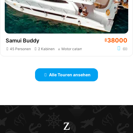
38000
Samui Buddy
฿
45 Personen
2 Kabinen
Motor catamaran
(0)
Alle Touren ansehen