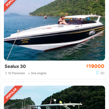
19000
Sealux 30
฿
10 Personen
One engine
(0)