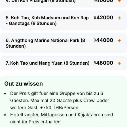
40000
4. Um Koh Phangan (8 Stunden)
42000
5. Koh Tan, Koh Madsum und Koh Rap
฿
- Ganztags (8 Stunden)
Was Sie erwartet
44000
6. Angthong Marine National Park (8
฿
Stunden)
Snorkeling am Korallenriff vor Koh Tan
Wilde Schweine fuettern auf Koh Madsum - die
Was Sie erwartet
beruehmte Pig Island
48000
7. Koh Tao und Nang Yuan (8 Stunden)
฿
Fahrt entlang der malerischen Kette der Five
Snorkeling an den Korallenriffen von Koh Tan
Islands
Strandzeit auf Koh Madsum
Was Sie erwartet
Gut zu wissen
Softdrinks und frisches Obst an Bord
Besuch der abgelegenen Insel Koh Rap mit ihrem
Komplette Umrundung von Koh Phangan per
Gesamtdauer - 4 Stunden
unberuehrten Strand
Der Preis gilt fuer eine Gruppe von bis zu 6
Speedboot
Softdrinks und frisches Obst an Bord
Gaesten. Maximal 20 Gaeste plus Crew. Jeder
Was Sie erwartet
Versteckte Buchten, Wasserfaelle und wilde
Gesamtdauer - 4 Stunden
weitere Gast: +750 THB/Person.
Straende im Norden von Koh Phangan
Ganzer Tag bei Koh Tan, Koh Madsum und Koh
30000
Hoteltransfer, Mittagessen und Kajakfahren sind
Gruppe bis zu 6 Gaeste
฿
Snorkeling an unberuehrten Korallenriffen
Rap
nicht im Preis enthalten.
Was Sie erwartet
Softdrinks und frisches Obst an Bord
Mehr Zeit an jeder Insel zum Snorkeling und