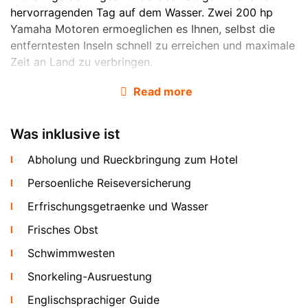
hervorragenden Tag auf dem Wasser. Zwei 200 hp
Yamaha Motoren ermoeglichen es Ihnen, selbst die
entferntesten Inseln schnell zu erreichen und maximale
Zeit an Land zu verbringen.
Read more
Was inklusive ist
Abholung und Rueckbringung zum Hotel
Persoenliche Reiseversicherung
Das Boot wird mit vollstaendiger Charter-Crew
Erfrischungsgetraenke und Wasser
gestellt: ein lizenzierter Kapitaen, erster Maat und ein
Frisches Obst
englischsprachiger Guide sind im Preis inbegriffen.
Hotelabholung per Minivan, Softdrinks und frisches
Schwimmwesten
Obst an Bord sind ebenfalls ohne Aufpreis inklusive.
Snorkeling-Ausruestung
Angelruten sind auf Anfrage verfuegbar.
Englischsprachiger Guide