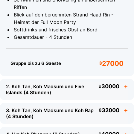
Riffen
Modell:
Sealux 38
Motor:
2 x 200 hp
Blick auf den beruehmten Strand Haad Rin -
Yamaha
Heimat der Full Moon Party
Typ:
Premium-
Laenge:
12 m
Softdrinks und frisches Obst an Bord
Zweimotoren-Speedboot
Gesamtdauer - 4 Stunden
Kapazitaet:
Bis zu 20
Versicherung:
Gaeste
Vollkasko
27000
Gruppe bis zu 6 Gaeste
฿
Was mitzubringen ist
Badebekleidung und ein Handtuch
30000
2. Koh Tan, Koh Madsum und Five
฿
Sonnencreme
Islands (4 Stunden)
Eine wasserdichte Kamera
Hut und Sonnenschutz
32000
3. Koh Tan, Koh Madsum und Koh Rap
฿
(4 Stunden)
฿