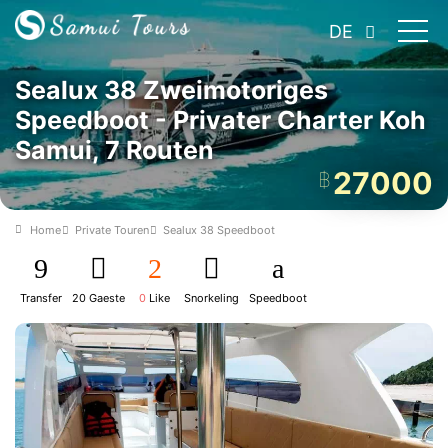
DE
Sealux 38 Zweimotoriges
Speedboot - Privater Charter Koh
Samui, 7 Routen
27000
฿
Home
Private Touren
Sealux 38 Speedboot
Transfer
20 Gaeste
0
Like
Snorkeling
Speedboot