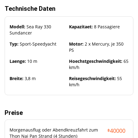
Komfortabel und praktisch
Technische Daten
Die Yacht bietet Platz fuer 6 Personen, mit 2 Kabinen und
einer Kombuese. Das Boot verfuegt ueber 3 Kuehlschraenke,
Modell:
Sea Ray 330
Kapazitaet:
8 Passagiere
2 Fernseher, 2 Duschkabinen, eine Toilette und eine gut
Sundancer
ausgestattete Kueche zu Ihren Diensten. Der Innenraum der
Typ:
Sport-Speedyacht
Motor:
2 x Mercury, je 350
Yacht ist klimatisiert. Das Deck und die Innenkabine haben
PS
Essbereiche mit komfortablen Sitzgelegenheiten. Am Bug
befinden sich Liegestuehle. Das Heck verfuegt ueber eine
Laenge:
10 m
Hoechstgeschwindigkeit:
65
Plattform zum Schwimmen und ein bequemes Sofa fuer die
km/h
ganze Gesellschaft.
Breite:
3,8 m
Reisegeschwindigkeit:
55
km/h
Preise
Morgenausflug oder Abendkreuzfahrt zum
40000
฿
Was mitzubringen ist
Thon Nai Pan Strand (4 Stunden)