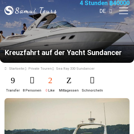
4 Stunden
฿
40000
DE
Kreuzfahrt auf der Yacht Sundancer
Startseite
Private Touren
Sea Ray 330 Sundancer
Transfer
8 Personen
0
Like
Mittagessen
Schnorcheln