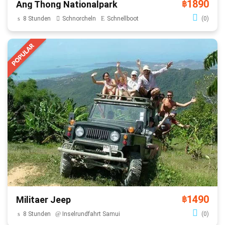
1890
Ang Thong Nationalpark
฿
8 Stunden
Schnorcheln
Schnellboot
(0)
1490
Militaer Jeep
฿
8 Stunden
Inselrundfahrt Samui
(0)