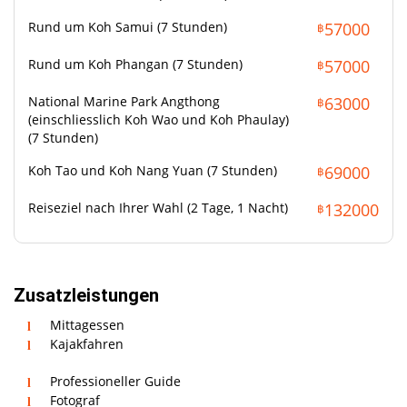
Badebekleidung
Rund um Koh Samui (7 Stunden)
57000
฿
Sonnenschutz
Rund um Koh Phangan (7 Stunden)
57000
฿
Sonnenbrille
Kamera
National Marine Park Angthong
63000
฿
(einschliesslich Koh Wao und Koh Phaulay)
(7 Stunden)
Koh Tao und Koh Nang Yuan (7 Stunden)
69000
฿
Reiseziel nach Ihrer Wahl (2 Tage, 1 Nacht)
132000
฿
Zusatzleistungen
Mittagessen
Kajakfahren
Professioneller Guide
Fotograf