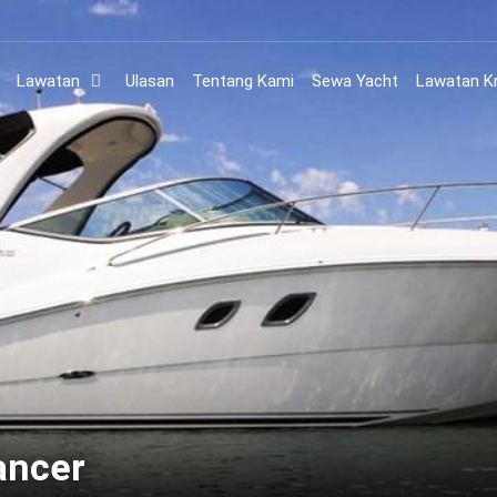
Lawatan
Ulasan
Tentang Kami
Sewa Yacht
Lawatan Kr
ancer