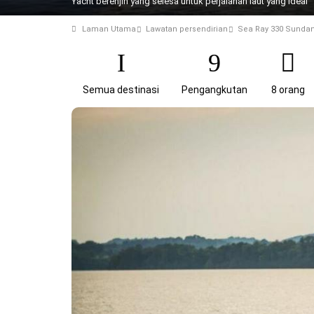
Yacht berenjin yang selesa untuk perjalanan laut yang ideal
Laman Utama
Lawatan persendirian
Sea Ray 330 Sunda
Semua destinasi
Pengangkutan
8 orang