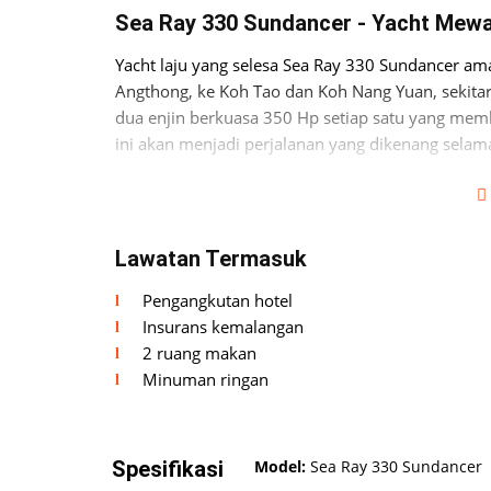
Sea Ray 330 Sundancer - Yacht Mew
Yacht laju yang selesa Sea Ray 330 Sundancer am
Angthong, ke Koh Tao dan Koh Nang Yuan, sekitar
dua enjin berkuasa 350 Hp setiap satu yang mem
ini akan menjadi perjalanan yang dikenang selam
Lawatan Termasuk
Pengangkutan hotel
Insurans kemalangan
Selesa dan praktikal
2 ruang makan
Minuman ringan
Yacht ini menyediakan penginapan untuk 6 orang
peti sejuk, 2 TV, 2 ruang pancuran, sebuah tand
Bahagian dalaman yacht berhawa dingin. Gelad
tempat duduk yang selesa. Terdapat kerusi gelad
Spesifikasi
Model:
Sea Ray 330 Sundancer
berenang dan sofa yang selesa untuk seluruh ku