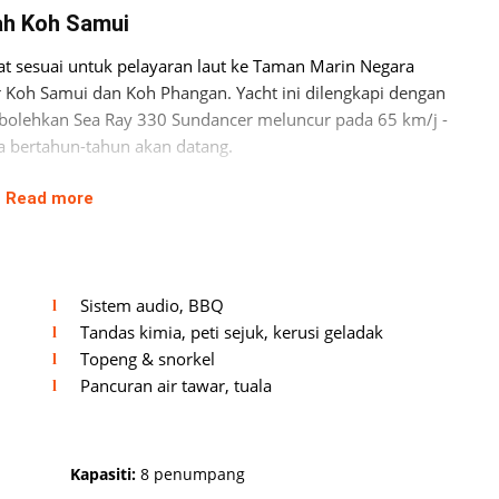
ah Koh Samui
at sesuai untuk pelayaran laut ke Taman Marin Negara
 Koh Samui dan Koh Phangan. Yacht ini dilengkapi dengan
bolehkan Sea Ray 330 Sundancer meluncur pada 65 km/j -
a bertahun-tahun akan datang.
Read more
Sistem audio, BBQ
Tandas kimia, peti sejuk, kerusi geladak
Topeng & snorkel
Pancuran air tawar, tuala
, dengan 2 kabin dan sebuah dapur. Bot ini mempunyai 3
as dan dapur yang lengkap untuk kemudahan anda.
ak dan kabin dalaman mempunyai ruang makan dengan
ak di haluan. Bahagian buritan mempunyai platform untuk
Kapasiti:
8 penumpang
mpulan.