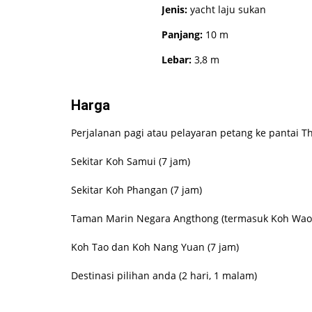
Jenis:
yacht laju sukan
Panjang:
10 m
Lebar:
3,8 m
Harga
Apa yang Perlu Dibawa
Perjalanan pagi atau pelayaran petang ke pantai Th
Pakaian renang
Sekitar Koh Samui (7 jam)
Pelindung matahari
Cermin mata hitam
Sekitar Koh Phangan (7 jam)
Kamera
Taman Marin Negara Angthong (termasuk Koh Wao 
Koh Tao dan Koh Nang Yuan (7 jam)
Destinasi pilihan anda (2 hari, 1 malam)