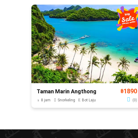
1890
Taman Marin Angthong
฿
8 jam
Snorkeling
Bot Laju
(0)