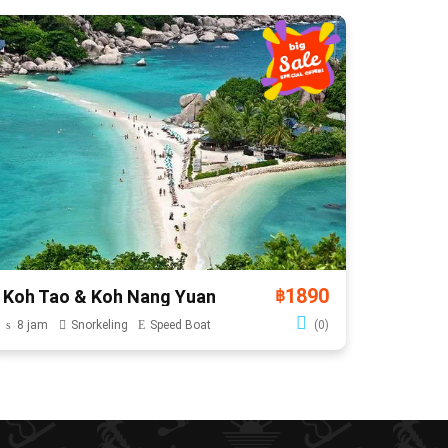
1890
Koh Tao & Koh Nang Yuan
฿
8 jam
Snorkeling
Speed Boat
(0)