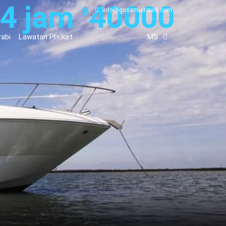
4 jam
40000
฿
info@gosamuitours.com
abi
Lawatan Phuket
MS