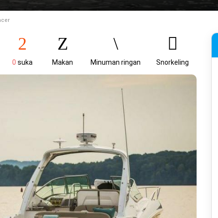
ncer
0
suka
Makan
Minuman ringan
Snorkeling