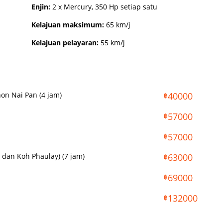
Enjin:
2 x Mercury, 350 Hp setiap satu
Kelajuan maksimum:
65 km/j
Kelajuan pelayaran:
55 km/j
on Nai Pan (4 jam)
40000
฿
57000
฿
57000
฿
dan Koh Phaulay) (7 jam)
63000
฿
69000
฿
132000
฿