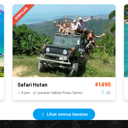
1490
Safari Hutan
฿
8 jam
Lawatan Sekitar Pulau Samui
(0)
Lihat semua lawatan