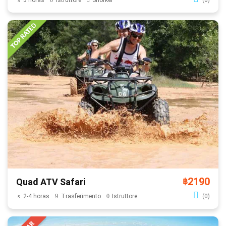
3 horas
Istruttore
Snorkel
(0)
2190
Quad ATV Safari
฿
2-4 horas
Trasferimento
Istruttore
(0)