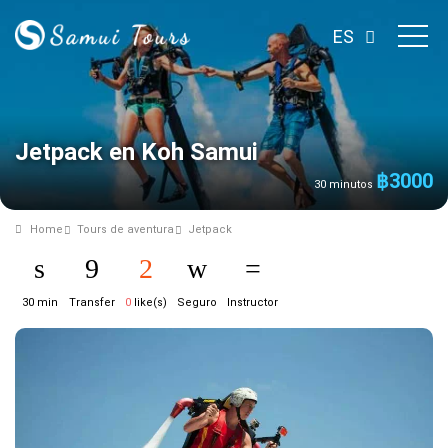
ES
Jetpack en Koh Samui
฿
3000
30 minutos
Home
Tours de aventura
Jetpack
30 min
Transfer
0
like(s)
Seguro
Instructor