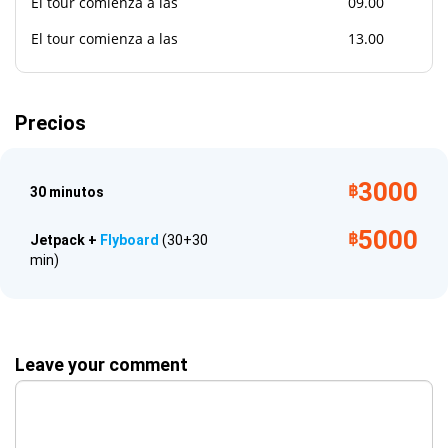
El tour comienza a las
09.00
ocio. Una pareja enamorada puede reservar un vuelo doble y
El tour comienza a las
13.00
elevarse juntos. Reserva este tour como regalo para tus
amigos o para ti mismo! La aventura acuatica te espera!
Que llevar
Precios
Ropa de bano
Proteccion solar
3000
฿
30 minutos
Camara
Toalla
5000
฿
Jetpack +
Flyboard
(30+30
min)
Leave your comment