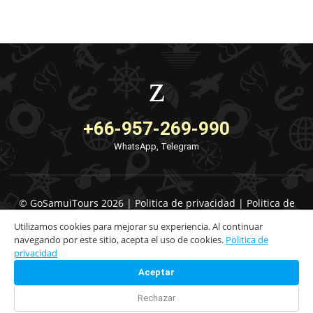
+66-957-269-990
WhatsApp, Telegram
© GoSamuiTours 2026 |
Politica de privacidad
|
Politica de
cancelacion
|
Licencia TAT 44/00444
Utilizamos cookies para mejorar su experiencia. Al continuar
navegando por este sitio, acepta el uso de cookies.
Politica de
privacidad
Aceptar
Rechazar
Check Availability