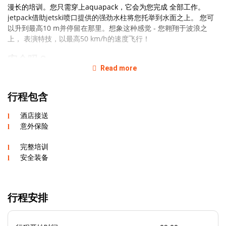
漫长的培训。您只需穿上aquapack，它会为您完成 全部工作。
jetpack借助jetski喷口提供的强劲水柱将您托举到水面之上。 您可
以升到最高10 m并停留在那里。想象这种感觉 - 您翱翔于波浪之
上， 表演特技，以最高50 km/h的速度飞行！
安全吗？
Read more
我们提供风险降至最低的行程。您将获得意外保险保障。行程 价格
包含专业教练的服务，教练将在20分钟内 对您进行培训和掌控。教
行程包含
练会教您一切：如何上升、转弯、悬停和下降。 20分钟够吗？当然
够，接下来的半小时您将独自 享受飞行。jetpack装备保障您的安
酒店接送
全， 在照片里穿着它也很酷。
意外保险
科苏梅的jetpack行程是一种很棒的休闲活动。热恋中的情侣可以预
完整培训
订 双人飞行，一起翱翔。把这个行程作为礼物送给您的朋友或您自
安全装备
己吧！ 水上冒险正等着您！
需要携带的物品
行程安排
泳衣
防晒用品