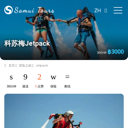
ZH
科苏梅Jetpack
฿
3000
30分钟
首页
冒险之旅
Jetpack
30分钟
接送
0
点赞
保险
教练