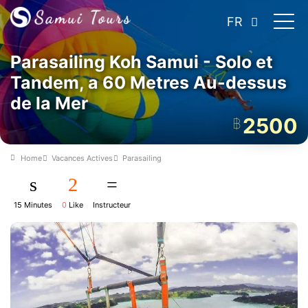
FR
Parasailing Koh Samui - Solo et
Tandem, a 60 Metres Au-dessus
de la Mer
2500
฿
Home
Vacances Actives
Parasailing
15 Minutes
0
Like
Instructeur