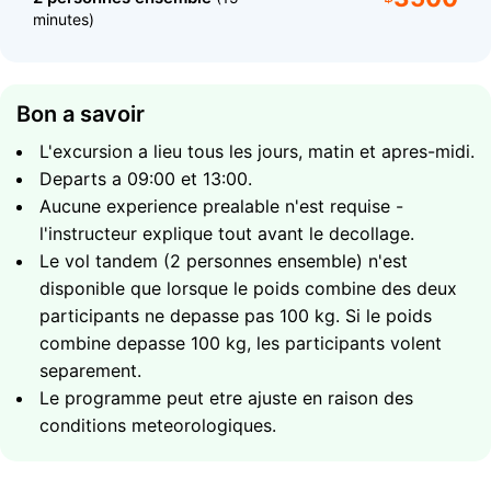
pieds restent totalement au sec tout du long. Le vol
minutes)
dure environ 15 minutes. A 60 metres, vous beneficiez
d'un vaste panorama de Chaweng avec ses plages
blanches et ses hotels le long du littoral, et par temps
clair vous pouvez distinguer les iles de Koh Tan et Koh
Bon a savoir
Madsum au loin.
L'excursion a lieu tous les jours, matin et apres-midi.
Departs a 09:00 et 13:00.
Securite et Equipement
Aucune experience prealable n'est requise -
l'instructeur explique tout avant le decollage.
Le vol tandem (2 personnes ensemble) n'est
disponible que lorsque le poids combine des deux
participants ne depasse pas 100 kg. Si le poids
combine depasse 100 kg, les participants volent
separement.
Le programme peut etre ajuste en raison des
La securite est la priorite absolue de l'equipe. Avant
conditions meteorologiques.
chaque vol, l'equipage experimente verifie toutes les
fixations du harnais, l'etat du parachute et du bateau.
Le systeme de harnais respecte les normes de securite