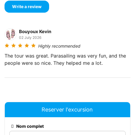
l'un apres l'autre.
Que prendre
Vetements legers et confortables
Bouyoux Kevin
Maillot de bain
02 July 2026
Un appareil photo ou une camera d'action
Highly recommended
Un chapeau
The tour was great. Parasailing was very fun, and the
Creme solaire
people were so nice. They helped me a lot.
Reserver l'excursion
Nom complet