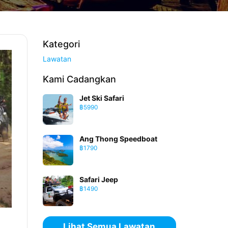
Kategori
Lawatan
Kami Cadangkan
Jet Ski Safari
฿5990
Ang Thong Speedboat
฿1790
Safari Jeep
฿1490
Lihat Semua Lawatan