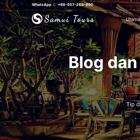
WhatsApp
+66-957-269-990
Utama
Blog dan
Tip d