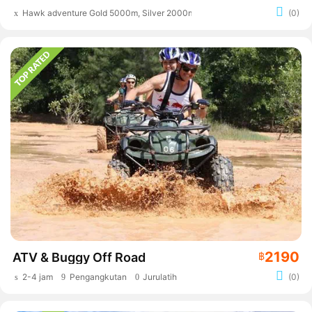
Hawk adventure Gold 5000m, Silver 2000m
(0)
2190
ATV & Buggy Off Road
฿
2-4 jam
Pengangkutan
Jurulatih
(0)