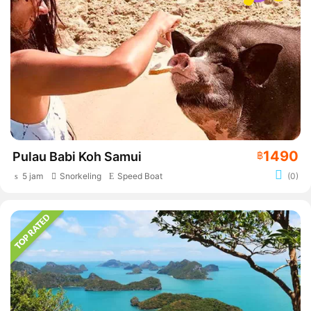
1490
Pulau Babi Koh Samui
฿
5 jam
Snorkeling
Speed Boat
(0)