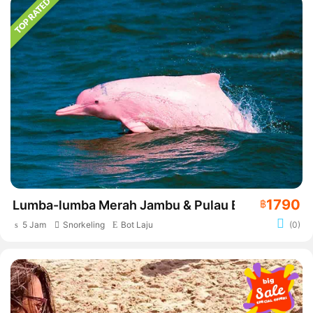
1790
Lumba-lumba Merah Jambu & Pulau Babi
฿
5 Jam
Snorkeling
Bot Laju
(0)