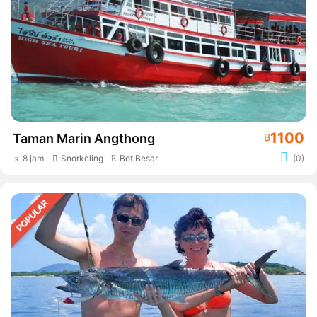
1100
Taman Marin Angthong
฿
8 jam
Snorkeling
Bot Besar
(0)