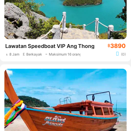
3890
Lawatan Speedboat VIP Ang Thong
฿
8 Jam
Berkayak
Maksimum 16 orang
(0)