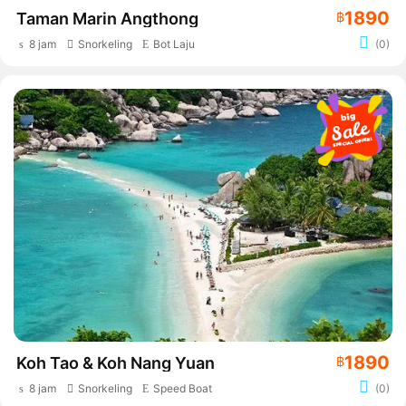
1890
Taman Marin Angthong
฿
8 jam
Snorkeling
Bot Laju
(0)
1890
Koh Tao & Koh Nang Yuan
฿
8 jam
Snorkeling
Speed Boat
(0)