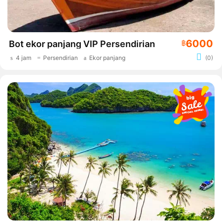
6000
Bot ekor panjang VIP Persendirian
฿
4 jam
Persendirian
Ekor panjang
(0)