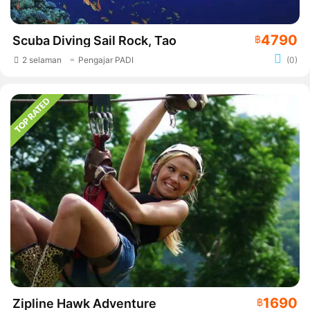
4790
Scuba Diving Sail Rock, Tao
฿
2 selaman
Pengajar PADI
(0)
1690
Zipline Hawk Adventure
฿