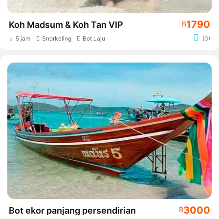
1790
Koh Madsum & Koh Tan VIP
฿
5 jam
Snorkeling
Bot Laju
(0)
3000
Bot ekor panjang persendirian
฿