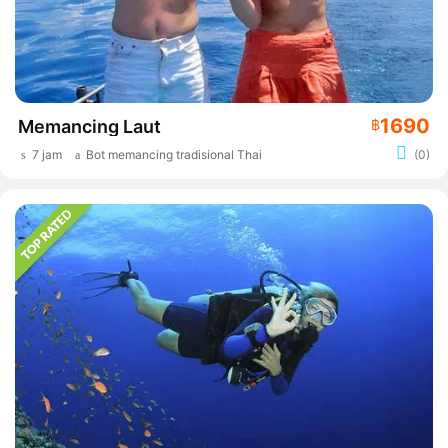
1690
Memancing Laut
฿
7 jam
Bot memancing tradisional Thai
(0)