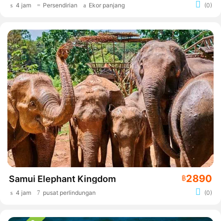
4 jam
Persendirian
Ekor panjang
(0)
2890
Samui Elephant Kingdom
฿
4 jam
pusat perlindungan
(0)