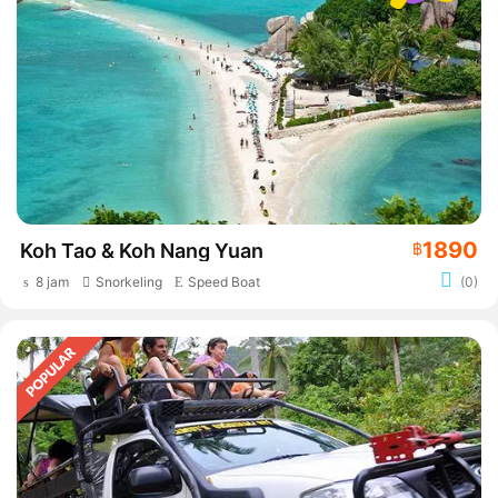
1890
Koh Tao & Koh Nang Yuan
฿
8 jam
Snorkeling
Speed Boat
(0)