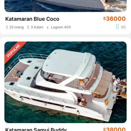
36000
Katamaran Blue Coco
฿
25 orang
3 Kabin
Lagoon 400
(0)
38000
Katamaran Samui Buddy
฿