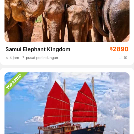
2890
Samui Elephant Kingdom
฿
4 jam
pusat perlindungan
(0)