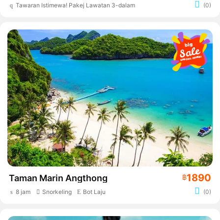
Tawaran Istimewa! Pakej Lawatan 3-dalam-1
(0)
1890
Taman Marin Angthong
฿
8 jam
Snorkeling
Bot Laju
(0)