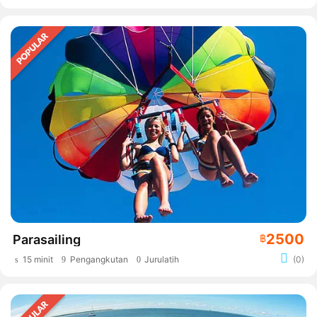
2500
Parasailing
฿
15 minit
Pengangkutan
Jurulatih
(0)