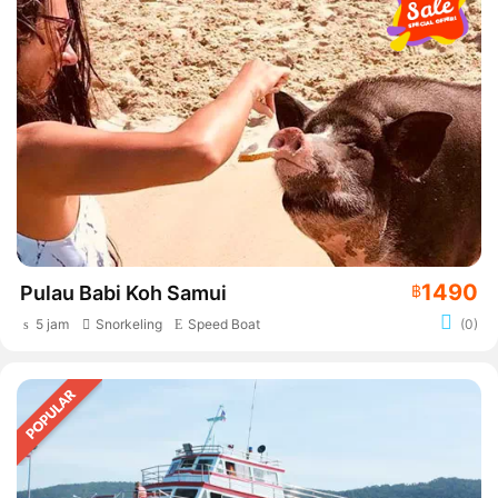
1490
Pulau Babi Koh Samui
฿
5 jam
Snorkeling
Speed Boat
(0)