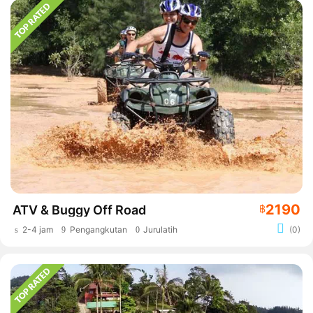
2190
ATV & Buggy Off Road
฿
2-4 jam
Pengangkutan
Jurulatih
(0)