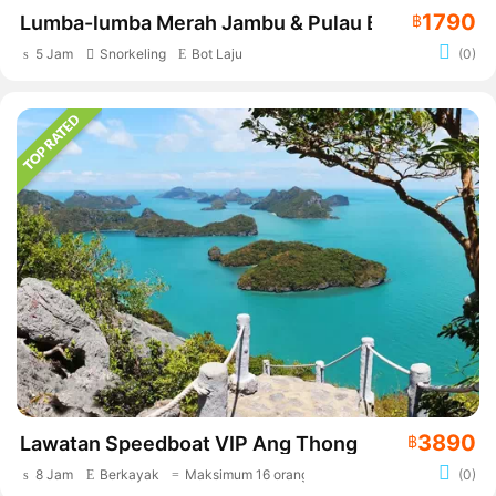
1790
Lumba-lumba Merah Jambu & Pulau Babi
฿
5 Jam
Snorkeling
Bot Laju
(0)
3890
Lawatan Speedboat VIP Ang Thong
฿
8 Jam
Berkayak
Maksimum 16 orang
(0)