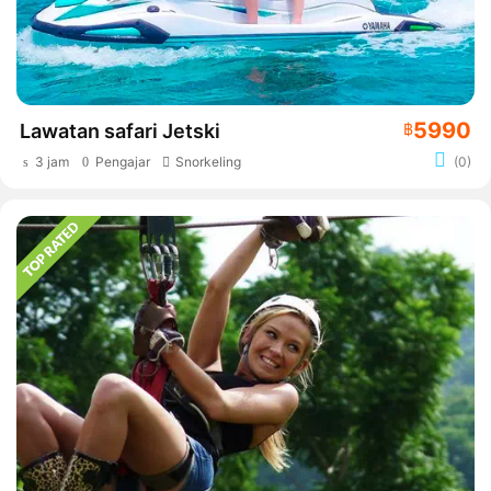
5990
Lawatan safari Jetski
฿
3 jam
Pengajar
Snorkeling
(0)