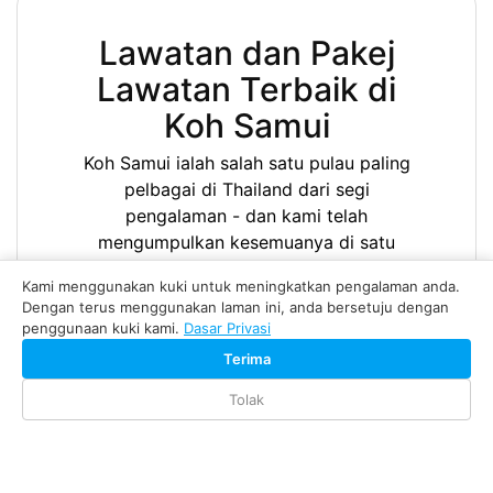
Lawatan dan Pakej
Lawatan Terbaik di
Koh Samui
Koh Samui ialah salah satu pulau paling
pelbagai di Thailand dari segi
pengalaman - dan kami telah
mengumpulkan kesemuanya di satu
tempat. Sama ada anda mahukan
Kami menggunakan kuki untuk meningkatkan pengalaman anda.
lawatan sehari penuh tenaga atau
Dengan terus menggunakan laman ini, anda bersetuju dengan
pelayaran bot yang perlahan dan
penggunaan kuki kami.
Dasar Privasi
menawan, senarai lengkap lawatan dan
Terima
pakej lawatan Koh Samui kami
merangkumi setiap jenis pengembaraan
Tolak
yang ditawarkan pulau ini.
Lawatan Sehari Antara Pulau