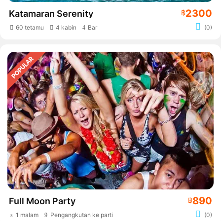
2300
Katamaran Serenity
฿
60 tetamu
4 kabin
Bar
(0)
890
Full Moon Party
฿
1 malam
Pengangkutan ke parti
(0)