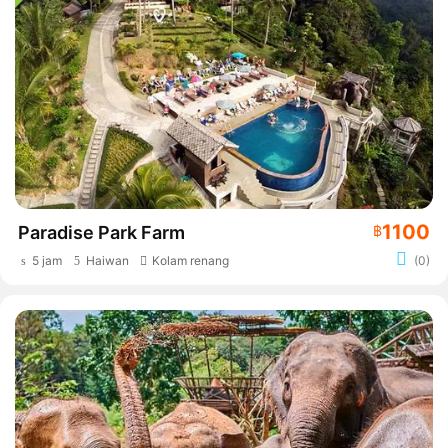
1100
Paradise Park Farm
฿
5 jam
Haiwan
Kolam renang
(0)