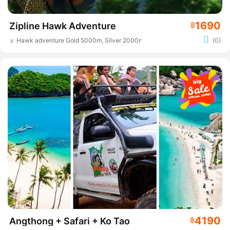
1690
Zipline Hawk Adventure
฿
Hawk adventure Gold 5000m, Silver 2000m
(0)
4190
Angthong + Safari + Ko Tao
฿