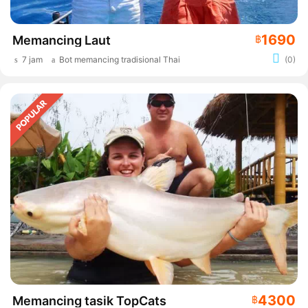
1690
Memancing Laut
฿
7 jam
Bot memancing tradisional Thai
(0)
4300
Memancing tasik TopCats
฿