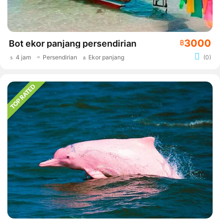
3000
Bot ekor panjang persendirian
฿
4 jam
Persendirian
Ekor panjang
(0)