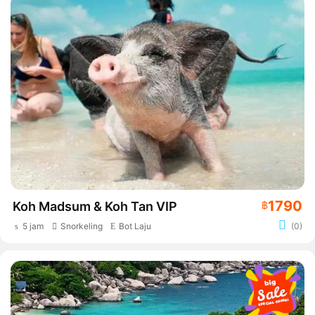
1790
Koh Madsum & Koh Tan VIP
฿
5 jam
Snorkeling
Bot Laju
(0)