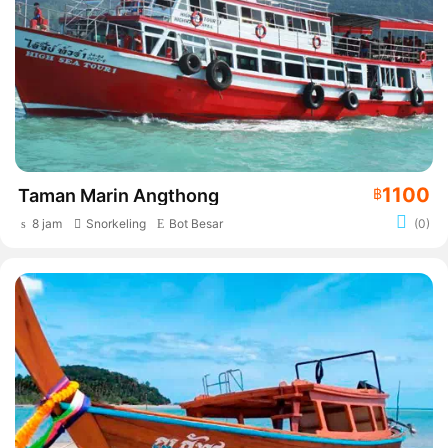
1100
Taman Marin Angthong
฿
8 jam
Snorkeling
Bot Besar
(0)