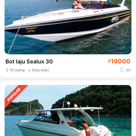
19000
Bot laju Sealux 30
฿
10 orang
Satu enjin
(0)