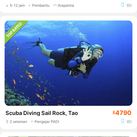
5-12 jam
Pembantu
Arapaima
(0)
4790
Scuba Diving Sail Rock, Tao
฿
2 selaman
Pengajar PADI
(0)