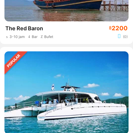
2200
The Red Baron
฿
3-10 jam
Bar
Bufet
(0)