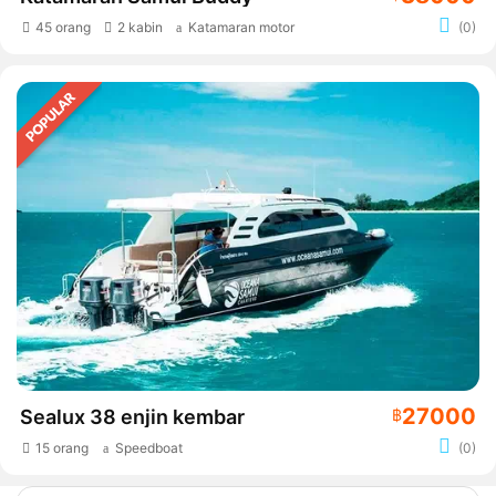
45 orang
2 kabin
Katamaran motor
(0)
27000
Sealux 38 enjin kembar
฿
15 orang
Speedboat
(0)