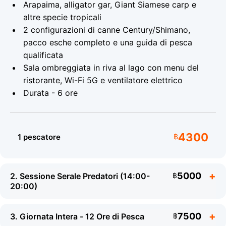
Arapaima, alligator gar, Giant Siamese carp e
altre specie tropicali
Il lago ospita sei specie di carpa - un sogno per ogni
appassionato pescatore di carpe:
2 configurazioni di canne Century/Shimano,
pacco esche completo e una guida di pesca
Giant Siamese Carp - fino a 77 kg
qualificata
Sala ombreggiata in riva al lago con menu del
Julian's Golden Carp - fino a 25 kg
ristorante, Wi-Fi 5G e ventilatore elettrico
Catla Indian Carp - fino a 25 kg
Durata - 6 ore
Rahu Indian Carp - fino a 20 kg
Asian Bighead Carp - fino a 27 kg
4300
1 pescatore
฿
Koi Carp - fino a 20 kg
Oltre alle carpe, il lago ospita pacu, pesce gatto del
Mekong e una gamma di altre esotiche specie
5000
2. Sessione Serale Predatori (14:00-
฿
tropicali. Tutti i pesci sono allevati in condizioni
20:00)
naturali con una dieta attentamente bilanciata - ecco
perche raggiungono dimensioni cosi eccezionali. Il
personale ti informera sulla migliore tecnica ed esca
7500
3. Giornata Intera - 12 Ore di Pesca
฿