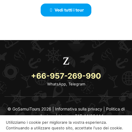
Vedi tutti i tour
+66-957-269-990
WhatsApp, Telegram
© GoSamuiTours 2026 |
Informativa sulla privacy
|
Politica di
cancellazione
|
Licenza TAT 44/00444
Utilizziamo i cookie per migliorare la vostra esperienza.
Continuando a utilizzare questo sito, accettate l'uso dei cookie.