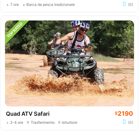
7 ore
Barca da pesca tradizionale
(0)
2190
Quad ATV Safari
฿
2-4 ore
Trasferimento
Istruttore
(0)