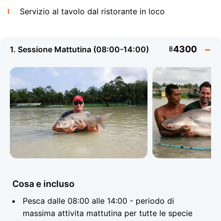
fino a 300 kg. I pescatori vengono a Koh Samui da
Servizio al tavolo dal ristorante in loco
tutto il mondo per la possibilita di agganciare questo
leggendario gigante. E disponibile un Arapaima
Package dedicato con un assistente appositamente
qualificato. Altrettanto emozionante e l'
alligator gar
-
4300
1. Sessione Mattutina (08:00-14:00)
฿
un predatore preistorico con una caratteristica
mascella allungata, originario dei sistemi fluviali
nordamericani e introdotto qui per la pesca trofeo. Il
catch and release si applica a ogni pesce: una volta
scattata la tua foto trofeo, il pesce torna nel lago
illeso.
Giant Siamese Carp e Altre Specie
Cosa e incluso
Pesca dalle 08:00 alle 14:00 - periodo di
massima attivita mattutina per tutte le specie