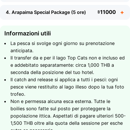
per ogni specie. Non e permessa alcuna esca esterna:
tutte le boilies sono fatte sul posto per proteggere la
11000
4. Arapaima Special Package (5 ore)
฿
salute e la longevita della popolazione ittica.
Cosa portare
Informazioni utili
Crema solare
La pesca si svolge ogni giorno su prenotazione
Una macchina fotografica - le foto trofeo sono
anticipata.
d'obbligo
Cosa e incluso
Il transfer da e per il lago Top Cats non e incluso ed
Un cappello
e addebitato separatamente: circa 1,000 THB a
Caccia serale ai grandi predatori: alligator gar,
Abbigliamento leggero a maniche lunghe
seconda della posizione del tuo hotel.
pacu e pesce gatto del Mekong
Cosa e incluso
Il catch and release si applica a tutti i pesci: ogni
Atmosfera pomeridiana piu fresca - i pesci sono
Una giornata intera di pesca - coprendo sia i
pesce viene restituito al lago illeso dopo la tua foto
particolarmente attivi dopo mezzogiorno
periodi di massima attivita mattutina che serale
Cosa e incluso
trofeo.
2 configurazioni di canne Century/Shimano,
Possibilita di catturare piu trofei di diverse specie
Non e permessa alcuna esca esterna. Tutte le
A caccia dell'arapaima - il piu grande pesce
pacco esche completo e una guida di pesca
in un solo giorno
boilies sono fatte sul posto per proteggere la
d'acqua dolce al mondo (fino a 300 kg)
qualificata
2 configurazioni di canne Century/Shimano,
popolazione ittica. Aspettati di pagare ulteriori 500-
Attrezzatura ed esche specialistiche configurate
Sala ombreggiata in riva al lago con menu del
pacco esche completo e una guida qualificata
1,500 THB oltre alla quota della sessione per esche
specificamente per insidiare questo gigante
ristorante, Wi-Fi 5G e ventilatore elettrico
inclusi