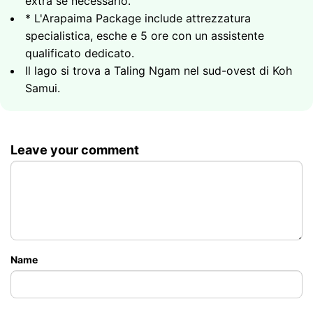
extra se necessario.
5 ore al fianco di un assistente specializzato in
Durata - 6 ore (14:00-20:00)
Sala ombreggiata con menu, bevande e Wi-Fi 5G
* L'Arapaima Package include attrezzatura
arapaima dedicato
per l'intera giornata
specialistica, esche e 5 ore con un assistente
Foto trofeo con il pesce e catch and release
Durata - 12 ore
qualificato dedicato.
Durata - 5 ore
5000
1 pescatore
฿
Il lago si trova a Taling Ngam nel sud-ovest di Koh
Samui.
7500
1 pescatore
฿
11000
Pacchetto speciale con
฿
assistente dedicato
Leave your comment
Name