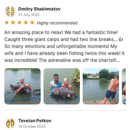
Dmitry Shakhmatov
01 July 2025
Highly recommended
An amazing place to relax! We had a fantastic time!
Caught three giant carps and had two line breaks... 👍
So many emotions and unforgettable moments! My
wife and I have already been fishing twice this week! It
was incredible! The adrenaline was off the charts!!!
Huge thanks to the organizers for such a great
experience!
Tsvetan Petkov
16 October 2023