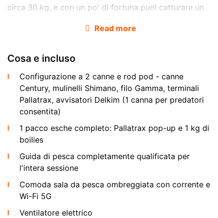
circa 30 kg, e con un po' di fortuna puoi catturare un
trofeo del peso fino a 150 kg. La pesca in lago
Read more
d'acqua dolce a Koh Samui a Top Cats e adatta sia ai
principianti che ai pescatori esperti: una guida
professionale assiste con la scelta della canna, l'esca e
Cosa e incluso
la tecnica durante tutta la sessione.
Configurazione a 2 canne e rod pod - canne
Arapaima e Alligator Gar
Century, mulinelli Shimano, filo Gamma, terminali
Pallatrax, avvisatori Delkim (1 canna per predatori
consentita)
1 pacco esche completo: Pallatrax pop-up e 1 kg di
boilies
Guida di pesca completamente qualificata per
l'intera sessione
La star del lago e l'
arapaima
- il piu grande pesce
Comoda sala da pesca ombreggiata con corrente e
d'acqua dolce al mondo. Gli esemplari a Top Cats
Wi-Fi 5G
possono raggiungere i 4 metri di lunghezza e pesare
Ventilatore elettrico