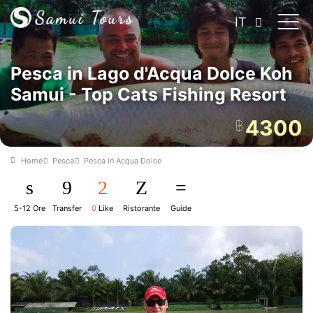
IT
Pesca in Lago d'Acqua Dolce Koh
Samui - Top Cats Fishing Resort
4300
฿
Home
Pesca
Pesca in Acqua Dolce
5-12 Ore
Transfer
0
Like
Ristorante
Guide