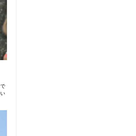
まで
かい