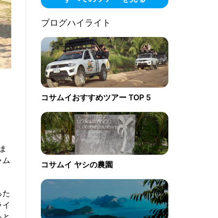
ブログハイライト
コサムイおすすめツアー TOP 5
ま
ャム
コサムイ ヤシの農園
った
ライ
っと