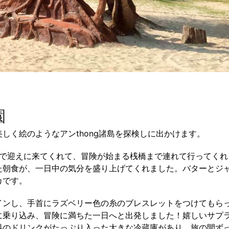
園
しく絵のようなアンthong諸島を探検しに出かけます。
まで迎えに来てくれて、冒険が始まる桟橋まで連れて行ってくれ
た朝食が、一日中の気分を盛り上げてくれました。バターとジ
カです。
インし、手首にラズベリー色の糸のブレスレットをつけてもら
に乗り込み、冒険に満ちた一日へと出発しました！嬉しいサプ
料のドリンクがたっぷり入った大きな冷蔵庫があり、旅の間ず