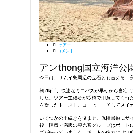
ツアー
コメント
アンthong国立海洋公
今日は、サムイ島周辺の宝石とも言える、美
朝7時半、快適なミニバスが早朝から自宅
した。ツアー主催者が桟橋で用意してくれ
を塗ったトースト、コーヒー、そしてスイ
いくつかの手続きを済ませ、保険書類にサ
後、陽気で満腹の観光客グループはボート
ズが待っていました。ボートの後方には無