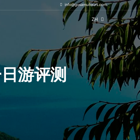
info@gosamuitours.com
ZH
 一日游评测