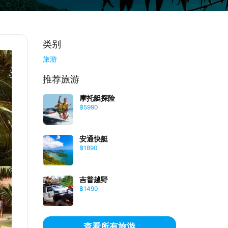
类别
旅游
推荐旅游
摩托艇探险
฿5990
安通快艇
฿1890
吉普越野
฿1490
查看所有旅游