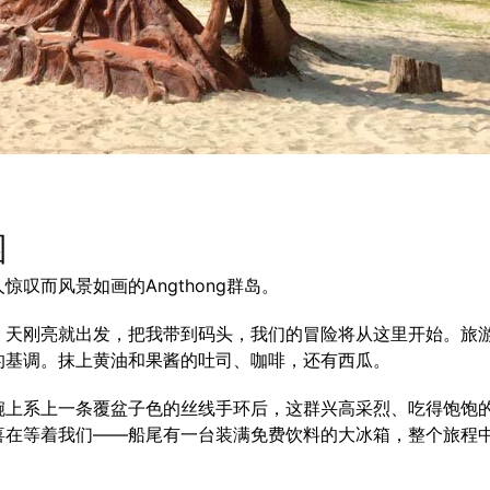
园
叹而风景如画的Angthong群岛。
我，天刚亮就出发，把我带到码头，我们的冒险将从这里开始。旅
的基调。抹上黄油和果酱的吐司、咖啡，还有西瓜。
腕上系上一条覆盆子色的丝线手环后，这群兴高采烈、吃得饱饱
喜在等着我们——船尾有一台装满免费饮料的大冰箱，整个旅程