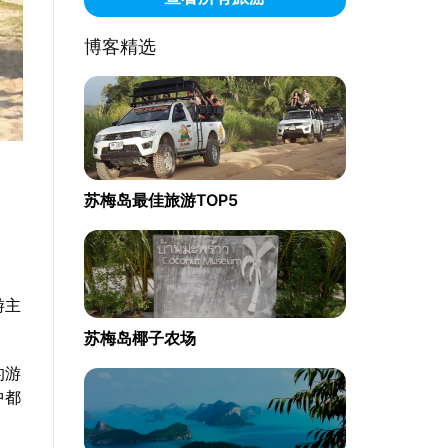
博客精选
苏梅岛最佳旅游TOP5
游主
苏梅岛椰子农场
的游
中都