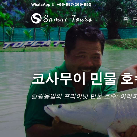
WhatsApp
+66-957-269-990
홈
코사무이 민물 호수 낚
탈링응암의 프라이빗 민물 호수: 아라파이