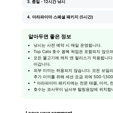
3. 종일 - 12시간 낚시
4. 아라파이마 스페셜 패키지 (5시간)
알아두면 좋은 정보
포함 사항
낚시는 사전 예약 시 매일 운영됩니다.
대형 포식자 저녁 헌팅: 앨리게이터 가아, 파
Top Cats 호수 왕복 픽업은 포함되지 않으며
시원한 오후 분위기 - 물고기는 정오 이후 
포함 사항
모든 물고기에 캐치 앤 릴리스가 적용됩니다:
2개 Century/Shimano 낚싯대 세트, 풀 
종일 낚시 - 아침과 저녁 활동 절정기 모두 
아갑니다.
레스토랑 메뉴, 5G Wi-Fi, 선풍기를 갖춘 
하루에 여러 어종에 걸쳐 다수의 트로피를 
외부 미끼는 허용되지 않습니다. 모든 보일리
포함 사항
소요 시간 - 6시간 (14:00-20:00)
2개 Century/Shimano 낚싯대 세트, 풀 
추가 미끼를 위해 세션 요금 외에 500-1,50
아라파이마 헌팅 - 세계에서 가장 큰 민물고기(
종일 이용 가능한 메뉴, 음료, 5G Wi-Fi를 
* 아라파이마 패키지에는 전문 태클, 미끼,
이 거인을 노리기 위해 특별히 구성된 전문 
소요 시간 - 12시간
호수는 코사무이 남서부 탈링응암에 위치합
전담 아라파이마 전문 도우미와 함께하는 5
낚시꾼 1명
물고기와 함께한 트로피 사진 및 캐치 앤 릴
5000
฿
소요 시간 - 5시간
낚시꾼 1명
Leave your comment