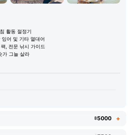
라후 인디언 잉어 - 최대 20 kg
아시안 빅헤드 잉어 - 최대 27 kg
코이 잉어 - 최대 20 kg
 아침 활동 절정기
의 다양한 이국적인 열대어가 서식합니다. 모든 물고기는 세
 잉어 및 기타 열대어
다 - 그래서 이렇게 예외적인 크기에 도달하는 것입니다.
미끼 팩, 전문 낚시 가이드
해 드립니다. 외부 미끼는 허용되지 않습니다: 모든 보일리
호숫가 그늘 살라
서 제작됩니다.
수
모자
가볍고 긴소매 옷
5000
฿