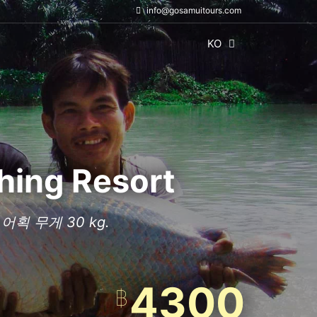
info@gosamuitours.com
KO
ing Resort
획 무게 30 kg.
4300
฿