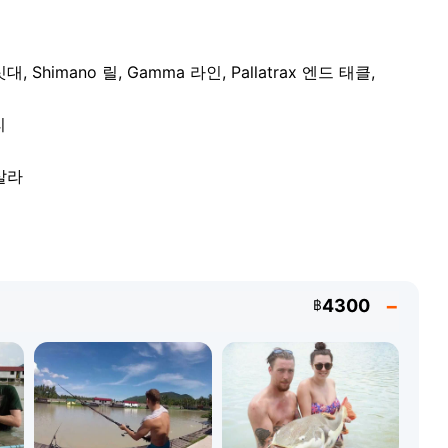
 Shimano 릴, Gamma 라인, Pallatrax 엔드 태클,
물고기입니다. Top Cats의 개체는 길이 4m에 달하고 무
이 전설적인 거인을 낚을 기회를 위해 전 세계에서 코사무이
는 전용 아라파이마 패키지도 이용 가능합니다. 똑같이 짜
리
턱을 가진 선사시대 포식자로, 북아메리카 하천 수계가 원
니다. 모든 물고기에 캐치 앤 릴리스가 적용됩니다: 트로
 살라
로 돌아갑니다.
4300
฿
 잉어 낚시꾼이라면 누구나의 꿈입니다: