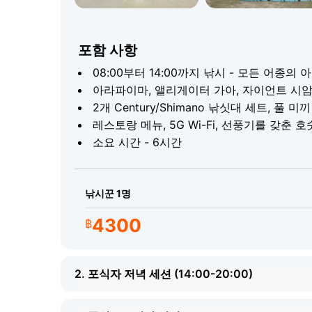
자이언트 시암 잉어 - 최대 77 kg
줄리안 골든 잉어 - 최대 25 kg
포함 사항
카틀라 인디언 잉어 - 최대 25 kg
08:00부터 14:00까지 낚시 - 모든 어종의
잉어 외에도 호수에는 파쿠, 메콩 메기, 그 밖
아라파이마, 앨리게이터 가아, 자이언트 시암
심하게 균형 잡힌 먹이로 자연 조건에서 사육됩니
2개 Century/Shimano 낚싯대 세트, 풀 
직원이 각 어종에 가장 좋은 기법과 미끼를 안내
레스토랑 메뉴, 5G Wi-Fi, 선풍기를 갖춘 
는 어족의 건강과 수명을 보호하기 위해 현장에
소요 시간 - 6시간
준비물
낚시꾼 1명
자외선 차단제
카메라 - 트로피 사진은 필
4300
฿
2. 포식자 저녁 세션 (14:00-20:00)