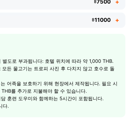
7500
฿
11000
฿
쿠, 메콩 메기
 별도로 부과됩니다: 호텔 위치에 따라 약 1,000 THB.
특히 활발합니다
 모든 물고기는 트로피 사진 후 다치지 않고 호수로 돌
미끼 팩, 전문 낚시 가이드
포함
호숫가 그늘 살라
낚을 기회
는 어족을 보호하기 위해 현장에서 제작됩니다. 필요 시
미끼 팩, 전문 가이드 포함
0 THB를 추가로 지불해야 할 수 있습니다.
최대 300 kg)
갖춘 그늘 살라
 전담 훈련 도우미와 함께하는 5시간이 포함됩니다.
태클 및 미끼
니다.
시간
리스