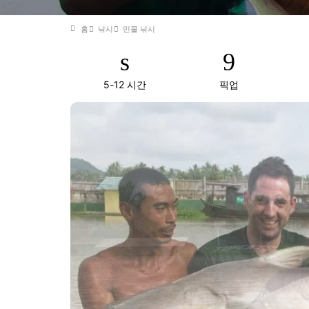
홈
낚시
민물 낚시
5-12 시간
픽업