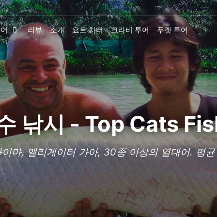
투어
리뷰
소개
요트 차터
크라비 투어
푸켓 투어
시 - Top Cats Fish
마, 앨리게이터 가아, 30종 이상의 열대어. 평균 어