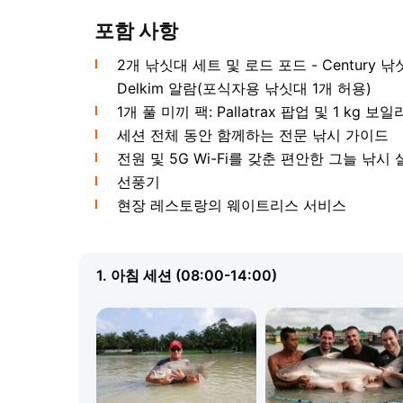
포함 사항
2개 낚싯대 세트 및 로드 포드 - Century 낚싯대,
호수의 스타는
아라파이마
- 세계에서 가장 큰 민
게가 최대 300 kg까지 나갑니다. 낚시꾼들은 
Delkim 알람(포식자용 낚싯대 1개 허용)
로 찾아옵니다. 특별히 훈련된 도우미가 함께하
1개 풀 미끼 팩: Pallatrax 팝업 및 1 kg 보일
릿한 것은
앨리게이터 가아
- 독특하게 길쭉한 
세션 전체 동안 함께하는 전문 낚시 가이드
산지이며 트로피 낚시를 위해 이곳에 방류되었습
전원 및 5G Wi-Fi를 갖춘 편안한 그늘 낚시
피 사진을 찍고 나면 물고기는 다치지 않고 호수
선풍기
현장 레스토랑의 웨이트리스 서비스
자이언트 시암 잉어 및 기타 어종
1. 아침 세션 (08:00-14:00)
호수에는 6종의 잉어가 서식합니다 - 열성적인