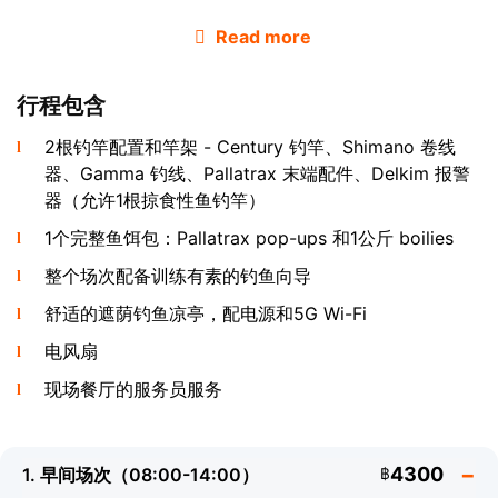
Read more
行程包含
2根钓竿配置和竿架 - Century 钓竿、Shimano 卷线
器、Gamma 钓线、Pallatrax 末端配件、Delkim 报警
湖中的明星是
arapaima
- 世界上最大的淡水鱼。Top
器（允许1根掠食性鱼钓竿）
Cats 的这些鱼可长达4米，重达300公斤。世界各地的钓手
1个完整鱼饵包：Pallatrax pop-ups 和1公斤 boilies
来到科苏梅，只为有机会钓到这个传奇巨物。备有配专门训
整个场次配备训练有素的钓鱼向导
练助手的专属 Arapaima 套餐。同样激动人心的是
alligator gar
- 一种史前掠食者，拥有独特的细长颌部，原
舒适的遮荫钓鱼凉亭，配电源和5G Wi-Fi
产于北美河流系统，放养于此供战利品钓鱼。每条鱼都采用
电风扇
抓拍放流：一旦您拍完战利品照片，鱼便毫发无损地放回湖
中。
现场餐厅的服务员服务
Giant Siamese Carp 和其他鱼种
4300
1. 早间场次（08:00-14:00）
฿