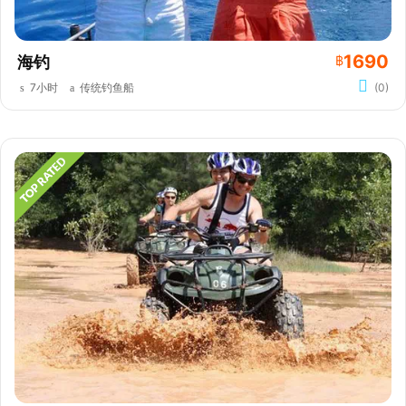
1690
海钓
฿
7小时
传统钓鱼船
(0)