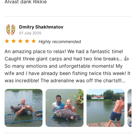
Alvast dank Rikkie
Dmitry Shakhmatov
01 July 2025
Highly recommended
An amazing place to relax! We had a fantastic time!
Caught three giant carps and had two line breaks... 👍
So many emotions and unforgettable moments! My
wife and I have already been fishing twice this week! It
was incredible! The adrenaline was off the charts!!!
Huge thanks to the organizers for such a great
experience!