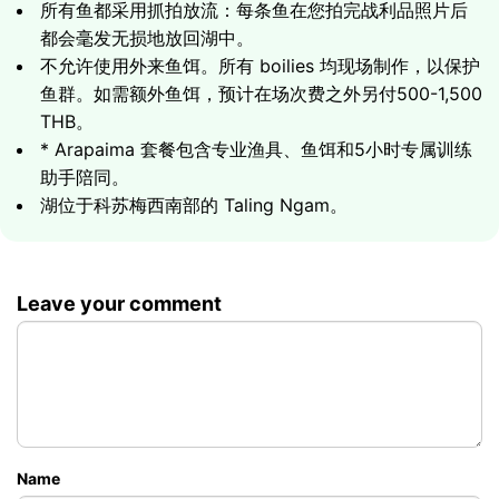
所有鱼都采用抓拍放流：每条鱼在您拍完战利品照片后
傍晚猎捕大型掠食者：alligator gar、pacu 和
都会毫发无损地放回湖中。
Mekong catfish
行程包含
不允许使用外来鱼饵。所有 boilies 均现场制作，以保护
凉爽的午后氛围 - 鱼在正午后尤为活跃
一整天的钓鱼 - 涵盖早间和傍晚两个活动高峰期
鱼群。如需额外鱼饵，预计在场次费之外另付500-1,500
2套 Century/Shimano 钓竿配置、完整鱼饵包和一位
有机会在一天内钓到多个不同鱼种的战利品
行程包含
THB。
训练有素的钓鱼向导
含2套 Century/Shimano 钓竿配置、完整鱼饵包和一
* Arapaima 套餐包含专业渔具、鱼饵和5小时专属训练
猎捕 arapaima - 世界上最大的淡水鱼（重达300公
湖畔遮荫凉亭，配餐厅菜单、5G Wi-Fi 和电风扇
位训练有素的向导
助手陪同。
斤）
时长 - 6小时（14:00-20:00）
遮荫凉亭，全日配菜单、饮料和5G Wi-Fi
湖位于科苏梅西南部的 Taling Ngam。
专为钓这个巨物配置的专业渔具和鱼饵
时长 - 12小时
5小时有专属 arapaima 专家助手陪同
与鱼的战利品照片以及抓拍放流
5000
1位钓手
฿
时长 - 5小时
Leave your comment
7500
1位钓手
฿
11000
配专属助手的特别套餐
฿
Name