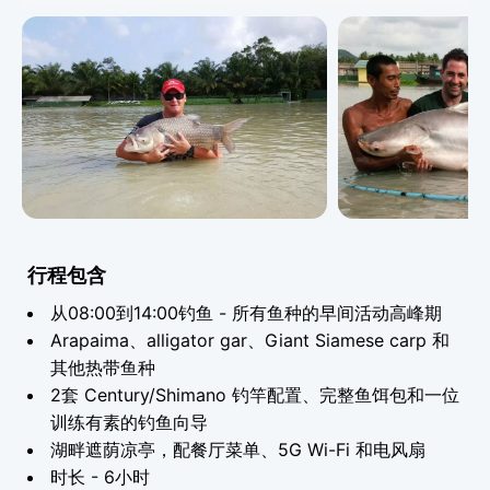
湖中有六种鲤鱼 - 是任何专注鲤鱼钓手的梦想：
Giant Siamese Carp - 重达77公斤
Julian's Golden Carp - 重达25公斤
行程包含
Catla Indian Carp - 重达25公斤
Rahu Indian Carp - 重达20公斤
从08:00到14:00钓鱼 - 所有鱼种的早间活动高峰期
Arapaima、alligator gar、Giant Siamese carp 和
Asian Bighead Carp - 重达27公斤
其他热带鱼种
Koi Carp - 重达20公斤
2套 Century/Shimano 钓竿配置、完整鱼饵包和一位
训练有素的钓鱼向导
除了鲤鱼，湖中还有 pacu、Mekong catfish 和一系列其
湖畔遮荫凉亭，配餐厅菜单、5G Wi-Fi 和电风扇
他奇特的热带鱼种。所有鱼都在自然条件下以精心平衡的饮
食饲养 - 这正是它们能长到如此非凡尺寸的原因。工作人员
时长 - 6小时