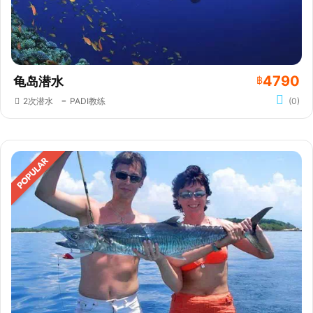
4790
龟岛潜水
฿
2次潜水
PADI教练
(0)