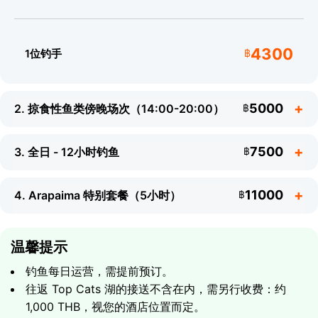
会向您介绍每个鱼种的最佳技法和鱼饵。不允许使用外来鱼
饵：所有 boilies 均现场制作，以保护鱼群的健康和寿命。
4300
1位钓手
฿
需要携带的物品
防晒霜
相机 - 战利品照片必不可少
5000
2. 掠食性鱼类傍晚场次（14:00-20:00）
฿
帽子
轻便的长袖衣物
7500
3. 全日 - 12小时钓鱼
฿
11000
4. Arapaima 特别套餐（5小时）
฿
温馨提示
钓鱼每日运营，需提前预订。
往返 Top Cats 湖的接送不含在内，需另行收费：约
行程包含
1,000 THB，视您的酒店位置而定。