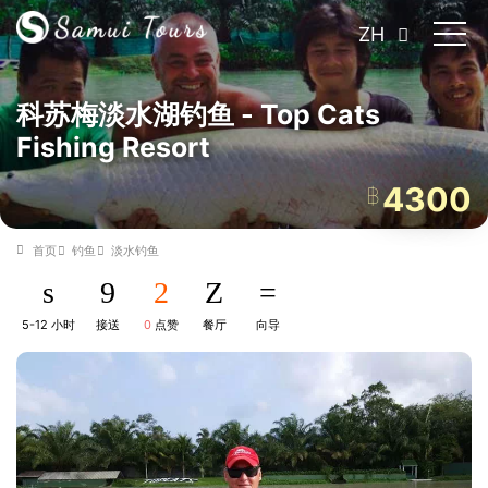
ZH
科苏梅淡水湖钓鱼 - Top Cats
Fishing Resort
4300
฿
首页
钓鱼
淡水钓鱼
5-12 小时
接送
0
点赞
餐厅
向导